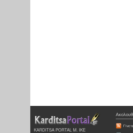
Ακολουθ
Γίνετ
KARDITSA PORTAL Μ. ΙΚΕ