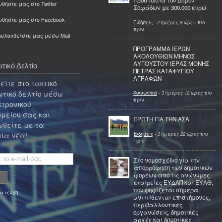
Προστασία του Δήμου
θήστε μας στο Twitter
Σοφάδων με 300.000 ευρώ
υθήστε μας στο Facebook
Ειδήσεις
-
2 ημέρες 8 ώρες
πιο
πριν
ολουθείστε μας μέσω Mail
ΠΡΟΓΡΑΜΜΑ ΙΕΡΩΝ
ΑΚΟΛΟΥΘΙΩΝ ΜΗΝΟΣ
ΑΥΓΟΥΣΤΟΥ ΙΕΡΑΣ ΜΟΝΗΣ
τικό Δελτίο
ΠΕΤΡΑΣ ΚΑΤΑΦΥΓΙΟΥ
ΑΓΡΑΦΩΝ
ίτε στο τακτικό
τικό δελτίο μέσω
Κοινωνικά
-
3 ημέρες 12 ώρες
πιο
πριν
κτρονικού
μείου σας και
ΠΡΩΤΗ ΓΙΑ ΤΗΝ ΑΣΑ
θείτε με τα
Ειδήσεις
-
3 ημέρες 22 ώρες
πιο
ία νέα!
πριν
Στο νομοσχέδιο για την
απορρόφηση των δημοτικών
φορέων από τις ανώνυμες
εταιρείες ΕΥΔΑΠ και ΕΥΑΘ,
που ψηφίζεται σήμερα,
α τεύχη
αντιτίθενται επιστήμονες,
περιβαλλοντικές
οργανώσεις, δημοτικές
αρχές και δημοτικές