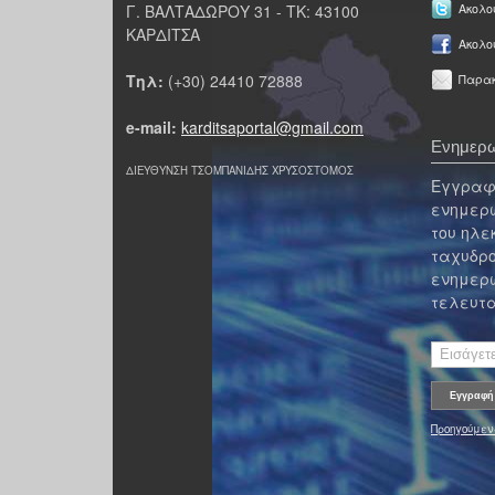
Γ. ΒΑΛΤΑΔΩΡΟΥ 31 - ΤΚ: 43100
Ακολου
ΚΑΡΔΙΤΣΑ
Ακολο
Τηλ:
(+30) 24410 72888
Παρακ
e-mail:
karditsaportal@gmail.com
Ενημερω
ΔΙΕΥΘΥΝΣΗ ΤΣΟΜΠΑΝΙΔΗΣ ΧΡΥΣΟΣΤΟΜΟΣ
Εγγραφε
ενημερω
του ηλε
ταχυδρο
ενημερω
τελευτα
Προηγούμεν