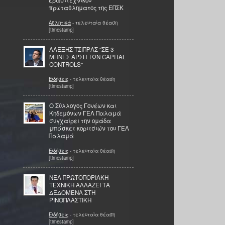
ερασιτεχνικου
πρωταθληματος της ΕΠΣΚ
Αθλητικά
- τελευταία θέαση
[timestamp]
ΑΛΕΞΗΣ ΤΣΙΠΡΑΣ ''ΣΕ 3
ΜΗΝΕΣ ΑΡΣΗ ΤΩΝ CAPITAL
CONTROLS''
Ειδήσεις
- τελευταία θέαση
[timestamp]
Ο Σύλλογος Γονέων και
Κηδεμόνων ΓΕΛ Παλαμά
συγχαίρει την ομάδα
μπάσκετ κοριτσιών του ΓΕΛ
Παλαμά
Ειδήσεις
- τελευταία θέαση
[timestamp]
ΝΕΑ ΠΡΩΤΟΠΟΡΙΑΚΗ
ΤΕΧΝΙΚΗ ΑΛΛΑΖΕΙ ΤΑ
ΔΕΔΟΜΕΝΑ ΣΤΗ
ΡΙΝΟΠΛΑΣΤΙΚΗ
Ειδήσεις
- τελευταία θέαση
[timestamp]