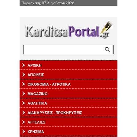
Παρασκευή, 07 Αυγούστου 2026
Επιστροφή στην Πλοήγηση
Αναζήτηση
Φόρμα αναζήτησης
ΑΡΧΙΚΗ
ΑΠΟΨΕΙΣ
ΟΙΚΟΝΟΜΙΑ - ΑΓΡΟΤΙΚΑ
MAGAZINO
ΑΘΛΗΤΙΚΑ
ΔΙΑΚΗΡΥΞΕΙΣ - ΠΡΟΚΗΡΥΞΕΙΣ
ΑΓΓΕΛΙΕΣ
ΧΡΗΣΙΜΑ