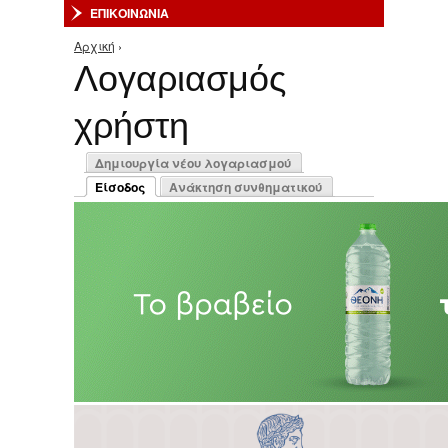
ΕΠΙΚΟΙΝΩΝΙΑ
Αρχική
›
Είστε εδώ
Λογαριασμός
χρήστη
Πρωτεύουσες καρτέλες
Δημιουργία νέου λογαριασμού
Είσοδος
Ανάκτηση συνθηματικού
(ενεργή καρτέλα)