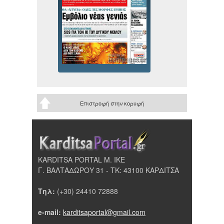
Επιστροφή στην κορυφή
KARDITSA PORTAL Μ. ΙΚΕ
Γ. ΒΑΛΤΑΔΩΡΟΥ 31 - ΤΚ: 43100 ΚΑΡΔΙΤΣΑ
Τηλ:
(+30) 24410 72888
e-mail:
karditsaportal@gmail.com