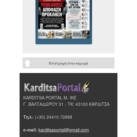
Επιστροφή στην κορυφή
KARDITSA PORTAL Μ. ΙΚΕ
Γ. ΒΑΛΤΑΔΩΡΟΥ 31 - ΤΚ: 43100 ΚΑΡΔΙΤΣΑ
Τηλ:
(+30) 24410 72888
e-mail:
karditsaportal@gmail.com