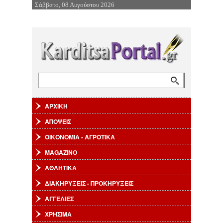
Σάββατο, 08 Αυγούστου 2026
Επιστροφή στην Πλοήγηση
Αναζήτηση
Φόρμα αναζήτησης
ΑΡΧΙΚΗ
ΑΠΟΨΕΙΣ
ΟΙΚΟΝΟΜΙΑ - ΑΓΡΟΤΙΚΑ
MAGAZINO
ΑΘΛΗΤΙΚΑ
ΔΙΑΚΗΡΥΞΕΙΣ - ΠΡΟΚΗΡΥΞΕΙΣ
ΑΓΓΕΛΙΕΣ
ΧΡΗΣΙΜΑ