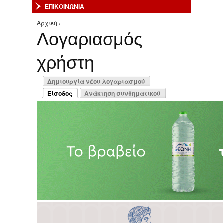
ΕΠΙΚΟΙΝΩΝΙΑ
Αρχική
›
Είστε εδώ
Λογαριασμός
χρήστη
Πρωτεύουσες καρτέλες
Δημιουργία νέου λογαριασμού
Είσοδος
Ανάκτηση συνθηματικού
(ενεργή καρτέλα)