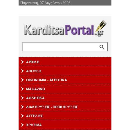
Παρασκευή, 07 Αυγούστου 2026
Επιστροφή στην Πλοήγηση
Αναζήτηση
Φόρμα αναζήτησης
ΑΡΧΙΚΗ
ΑΠΟΨΕΙΣ
ΟΙΚΟΝΟΜΙΑ - ΑΓΡΟΤΙΚΑ
MAGAZINO
ΑΘΛΗΤΙΚΑ
ΔΙΑΚΗΡΥΞΕΙΣ - ΠΡΟΚΗΡΥΞΕΙΣ
ΑΓΓΕΛΙΕΣ
ΧΡΗΣΙΜΑ