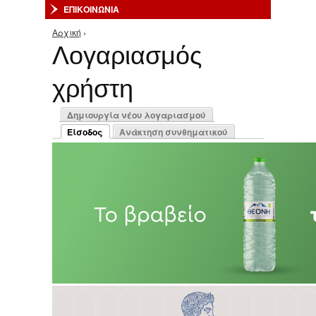
ΕΠΙΚΟΙΝΩΝΙΑ
Αρχική
›
Είστε εδώ
Λογαριασμός
χρήστη
Πρωτεύουσες καρτέλες
Δημιουργία νέου λογαριασμού
Είσοδος
Ανάκτηση συνθηματικού
(ενεργή καρτέλα)