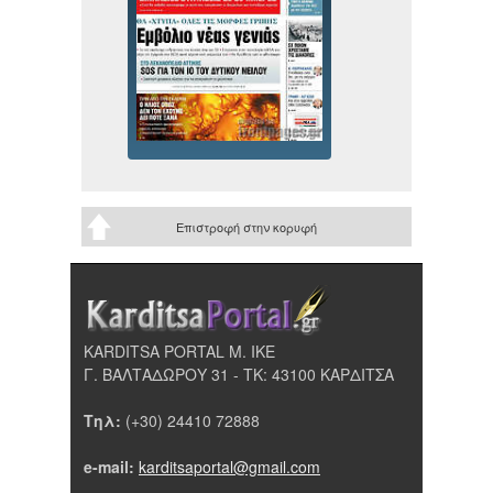
Επιστροφή στην κορυφή
KARDITSA PORTAL Μ. ΙΚΕ
Γ. ΒΑΛΤΑΔΩΡΟΥ 31 - ΤΚ: 43100 ΚΑΡΔΙΤΣΑ
Τηλ:
(+30) 24410 72888
e-mail:
karditsaportal@gmail.com