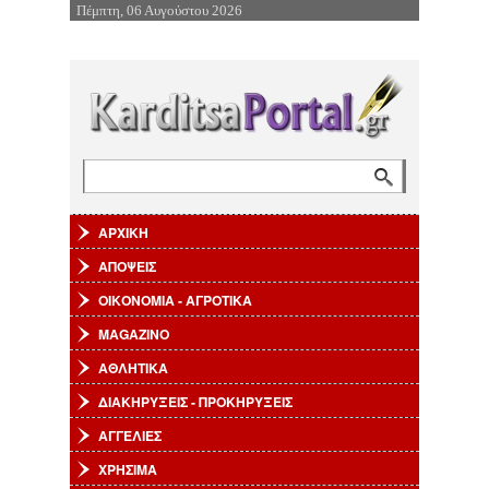
Πέμπτη, 06 Αυγούστου 2026
Επιστροφή στην Πλοήγηση
Αναζήτηση
Φόρμα αναζήτησης
ΑΡΧΙΚΗ
ΑΠΟΨΕΙΣ
ΟΙΚΟΝΟΜΙΑ - ΑΓΡΟΤΙΚΑ
MAGAZINO
ΑΘΛΗΤΙΚΑ
ΔΙΑΚΗΡΥΞΕΙΣ - ΠΡΟΚΗΡΥΞΕΙΣ
ΑΓΓΕΛΙΕΣ
ΧΡΗΣΙΜΑ