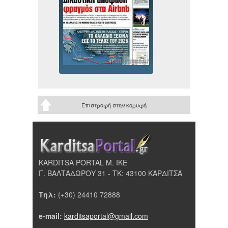
Επιστροφή στην κορυφή
KARDITSA PORTAL Μ. ΙΚΕ
Γ. ΒΑΛΤΑΔΩΡΟΥ 31 - ΤΚ: 43100 ΚΑΡΔΙΤΣΑ
Τηλ:
(+30) 24410 72888
e-mail:
karditsaportal@gmail.com