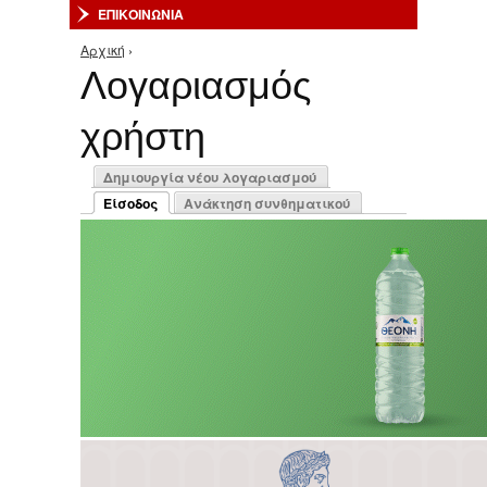
ΕΠΙΚΟΙΝΩΝΙΑ
Αρχική
›
Είστε εδώ
Λογαριασμός
χρήστη
Πρωτεύουσες καρτέλες
Δημιουργία νέου λογαριασμού
Είσοδος
Ανάκτηση συνθηματικού
(ενεργή καρτέλα)