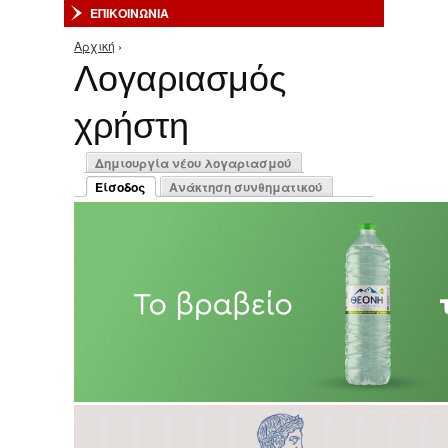
ΕΠΙΚΟΙΝΩΝΙΑ
Αρχική
›
Είστε εδώ
Λογαριασμός
χρήστη
Πρωτεύουσες καρτέλες
Δημιουργία νέου λογαριασμού
Είσοδος
Ανάκτηση συνθηματικού
(ενεργή καρτέλα)