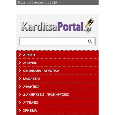
Πέμπτη, 06 Αυγούστου 2026
Επιστροφή στην Πλοήγηση
Αναζήτηση
Φόρμα αναζήτησης
ΑΡΧΙΚΗ
ΑΠΟΨΕΙΣ
ΟΙΚΟΝΟΜΙΑ - ΑΓΡΟΤΙΚΑ
MAGAZINO
ΑΘΛΗΤΙΚΑ
ΔΙΑΚΗΡΥΞΕΙΣ - ΠΡΟΚΗΡΥΞΕΙΣ
ΑΓΓΕΛΙΕΣ
ΧΡΗΣΙΜΑ