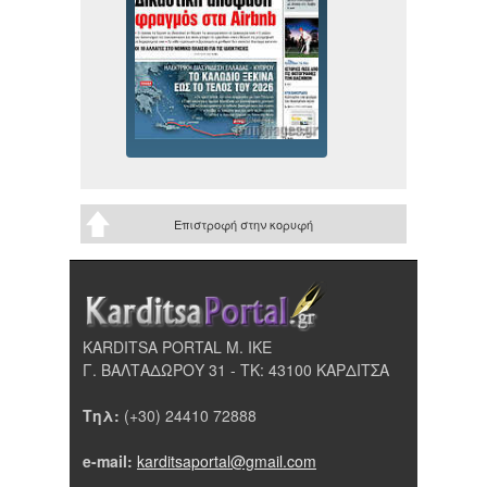
Επιστροφή στην κορυφή
KARDITSA PORTAL Μ. ΙΚΕ
Γ. ΒΑΛΤΑΔΩΡΟΥ 31 - ΤΚ: 43100 ΚΑΡΔΙΤΣΑ
Τηλ:
(+30) 24410 72888
e-mail:
karditsaportal@gmail.com