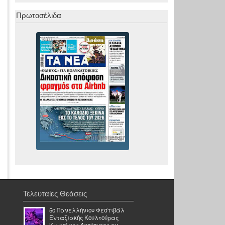
Πρωτοσέλιδα
Τελευταίες Θεάσεις
5ο Πανελλήνιου Φεστιβάλ
Ενταξιακής Κουλτούρας