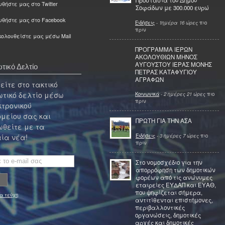
Προστασία του Δήμου
θήστε μας στο Twitter
Σοφάδων με 300.000 ευρώ
υθήστε μας στο Facebook
Ειδήσεις
-
1ημέρα 16 ώρες
πιο
πριν
ολουθείστε μας μέσω Mail
ΠΡΟΓΡΑΜΜΑ ΙΕΡΩΝ
ΑΚΟΛΟΥΘΙΩΝ ΜΗΝΟΣ
ΑΥΓΟΥΣΤΟΥ ΙΕΡΑΣ ΜΟΝΗΣ
τικό Δελτίο
ΠΕΤΡΑΣ ΚΑΤΑΦΥΓΙΟΥ
ΑΓΡΑΦΩΝ
ίτε στο τακτικό
τικό δελτίο μέσω
Κοινωνικά
-
2 ημέρες 21 ώρες
πιο
πριν
κτρονικού
μείου σας και
ΠΡΩΤΗ ΓΙΑ ΤΗΝ ΑΣΑ
θείτε με τα
Ειδήσεις
-
3 ημέρες 7 ώρες
πιο
ία νέα!
πριν
Στο νομοσχέδιο για την
απορρόφηση των δημοτικών
φορέων από τις ανώνυμες
εταιρείες ΕΥΔΑΠ και ΕΥΑΘ,
που ψηφίζεται σήμερα,
α τεύχη
αντιτίθενται επιστήμονες,
περιβαλλοντικές
οργανώσεις, δημοτικές
αρχές και δημοτικές