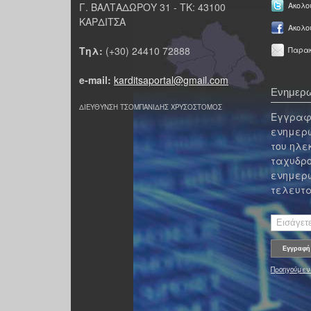
Γ. ΒΑΛΤΑΔΩΡΟΥ 31 - ΤΚ: 43100
Ακολου
ΚΑΡΔΙΤΣΑ
Ακολο
Τηλ:
(+30) 24410 72888
Παρακ
e-mail:
karditsaportal@gmail.com
Ενημερω
ΔΙΕΥΘΥΝΣΗ ΤΣΟΜΠΑΝΙΔΗΣ ΧΡΥΣΟΣΤΟΜΟΣ
Εγγραφε
ενημερω
του ηλε
ταχυδρο
ενημερω
τελευτα
Προηγούμεν