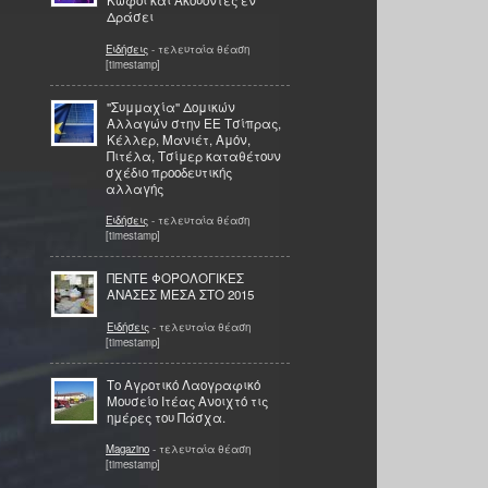
Κωφοί και Ακούοντες εν
Δράσει
Ειδήσεις
- τελευταία θέαση
[timestamp]
''Συμμαχία'' Δομικών
Αλλαγών στην ΕΕ Τσίπρας,
Κέλλερ, Μανιέτ, Αμόν,
Πιτέλα, Τσίμερ καταθέτουν
σχέδιο προοδευτικής
αλλαγής
Ειδήσεις
- τελευταία θέαση
[timestamp]
ΠΕΝΤΕ ΦΟΡΟΛΟΓΙΚΕΣ
ΑΝΑΣΕΣ ΜΕΣΑ ΣΤΟ 2015
Ειδήσεις
- τελευταία θέαση
[timestamp]
Το Αγροτικό Λαογραφικό
Μουσείο Ιτέας Ανοιχτό τις
ημέρες του Πάσχα.
Magazino
- τελευταία θέαση
[timestamp]