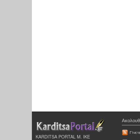
Ακολουθ
Γίνετ
KARDITSA PORTAL Μ. ΙΚΕ