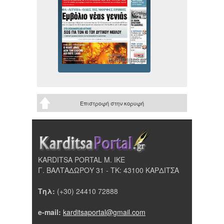
Επιστροφή στην κορυφή
KARDITSA PORTAL Μ. ΙΚΕ
Γ. ΒΑΛΤΑΔΩΡΟΥ 31 - ΤΚ: 43100 ΚΑΡΔΙΤΣΑ
Τηλ:
(+30) 24410 72888
e-mail:
karditsaportal@gmail.com