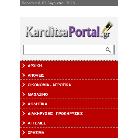
Παρασκευή, 07 Αυγούστου 2026
Επιστροφή στην Πλοήγηση
Αναζήτηση
Φόρμα αναζήτησης
ΑΡΧΙΚΗ
ΑΠΟΨΕΙΣ
ΟΙΚΟΝΟΜΙΑ - ΑΓΡΟΤΙΚΑ
MAGAZINO
ΑΘΛΗΤΙΚΑ
ΔΙΑΚΗΡΥΞΕΙΣ - ΠΡΟΚΗΡΥΞΕΙΣ
ΑΓΓΕΛΙΕΣ
ΧΡΗΣΙΜΑ