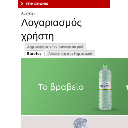
ΕΠΙΚΟΙΝΩΝΙΑ
Αρχική
›
Είστε εδώ
Λογαριασμός
χρήστη
Πρωτεύουσες καρτέλες
Δημιουργία νέου λογαριασμού
Είσοδος
Ανάκτηση συνθηματικού
(ενεργή καρτέλα)