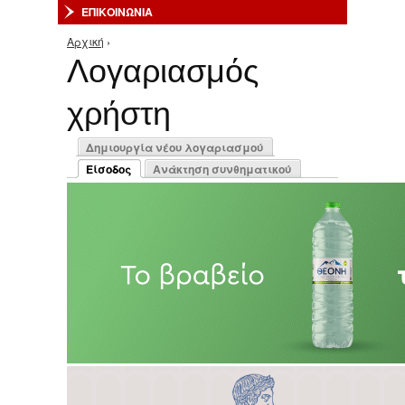
ΕΠΙΚΟΙΝΩΝΙΑ
Αρχική
›
Είστε εδώ
Λογαριασμός
χρήστη
Πρωτεύουσες καρτέλες
Δημιουργία νέου λογαριασμού
Είσοδος
Ανάκτηση συνθηματικού
(ενεργή καρτέλα)