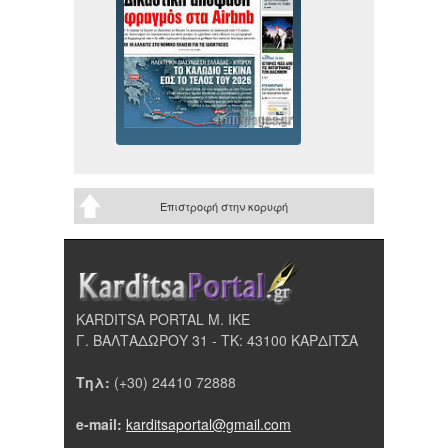
Επιστροφή στην κορυφή
KARDITSA PORTAL Μ. ΙΚΕ
Γ. ΒΑΛΤΑΔΩΡΟΥ 31 - ΤΚ: 43100 ΚΑΡΔΙΤΣΑ
Τηλ:
(+30) 24410 72888
e-mail:
karditsaportal@gmail.com