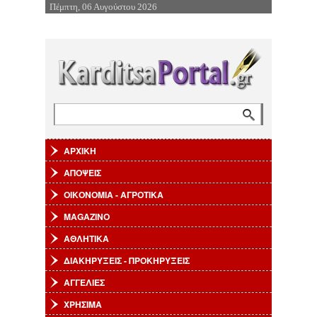
Πέμπτη, 06 Αυγούστου 2026
Επιστροφή στην Πλοήγηση
Αναζήτηση
Φόρμα αναζήτησης
ΑΡΧΙΚΗ
ΑΠΟΨΕΙΣ
ΟΙΚΟΝΟΜΙΑ - ΑΓΡΟΤΙΚΑ
MAGAZINO
ΑΘΛΗΤΙΚΑ
ΔΙΑΚΗΡΥΞΕΙΣ - ΠΡΟΚΗΡΥΞΕΙΣ
ΑΓΓΕΛΙΕΣ
ΧΡΗΣΙΜΑ