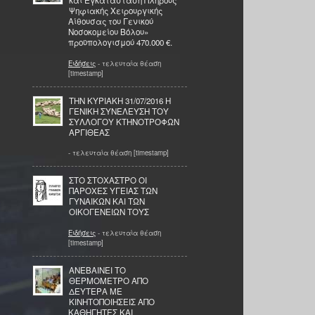
και Εγκατάσταση Πλήρους
Ψηφιακής Χειρουργικής
Αίθουσας του Γενικού
Νοσοκομείου Βόλου»
προϋπολογισμού 470.000 €.
Ειδήσεις
- τελευταία θέαση
[timestamp]
ΤΗΝ ΚΥΡΙΑΚΗ 31/07/2016 Η
ΓΕΝΙΚΗ ΣΥΝΕΛΕΥΣΗ ΤΟΥ
ΣΥΛΛΟΓΟΥ ΚΤΗΝΟΤΡΟΦΩΝ
ΑΡΓΙΘΕΑΣ
- τελευταία θέαση [timestamp]
ΣΤΟ ΣΤΟΧΑΣΤΡΟ ΟΙ
ΠΑΡΟΧΕΣ ΥΓΕΙΑΣ ΤΩΝ
ΓΥΝΑΙΚΩΝ ΚΑΙ ΤΩΝ
ΟΙΚΟΓΕΝΕΙΩΝ ΤΟΥΣ
Ειδήσεις
- τελευταία θέαση
[timestamp]
ΑΝΕΒΑΙΝΕΙ ΤΟ
ΘΕΡΜΟΜΕΤΡΟ ΑΠΟ
ΔΕΥΤΕΡΑ ΜΕ
ΚΙΝΗΤΟΠΟΙΗΣΕΙΣ ΑΠΟ
ΚΑΘΗΓΗΤΕΣ ΚΑΙ