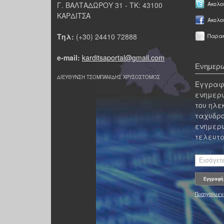
Γ. ΒΑΛΤΑΔΩΡΟΥ 31 - ΤΚ: 43100
Ακολου
ΚΑΡΔΙΤΣΑ
Ακολο
Τηλ:
(+30) 24410 72888
Παρακ
e-mail:
karditsaportal@gmail.com
Ενημερω
ΔΙΕΥΘΥΝΣΗ ΤΣΟΜΠΑΝΙΔΗΣ ΧΡΥΣΟΣΤΟΜΟΣ
Εγγραφε
ενημερω
του ηλε
ταχυδρο
ενημερω
τελευτα
Προηγούμεν