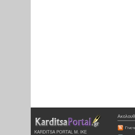
Ακολουθ
Γίνετ
KARDITSA PORTAL Μ. ΙΚΕ