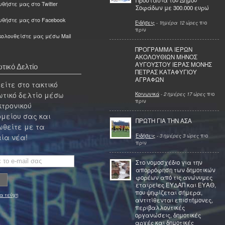
Προστασία του Δήμου
θήστε μας στο Twitter
Σοφάδων με 300.000 ευρώ
υθήστε μας στο Facebook
Ειδήσεις
-
1ημέρα 12 ώρες
πιο
πριν
ολουθείστε μας μέσω Mail
ΠΡΟΓΡΑΜΜΑ ΙΕΡΩΝ
ΑΚΟΛΟΥΘΙΩΝ ΜΗΝΟΣ
ΑΥΓΟΥΣΤΟΥ ΙΕΡΑΣ ΜΟΝΗΣ
τικό Δελτίο
ΠΕΤΡΑΣ ΚΑΤΑΦΥΓΙΟΥ
ΑΓΡΑΦΩΝ
ίτε στο τακτικό
τικό δελτίο μέσω
Κοινωνικά
-
2 ημέρες 17 ώρες
πιο
πριν
κτρονικού
μείου σας και
ΠΡΩΤΗ ΓΙΑ ΤΗΝ ΑΣΑ
θείτε με τα
Ειδήσεις
-
3 ημέρες 3 ώρες
πιο
ία νέα!
πριν
Στο νομοσχέδιο για την
απορρόφηση των δημοτικών
φορέων από τις ανώνυμες
εταιρείες ΕΥΔΑΠ και ΕΥΑΘ,
που ψηφίζεται σήμερα,
α τεύχη
αντιτίθενται επιστήμονες,
περιβαλλοντικές
οργανώσεις, δημοτικές
αρχές και δημοτικές