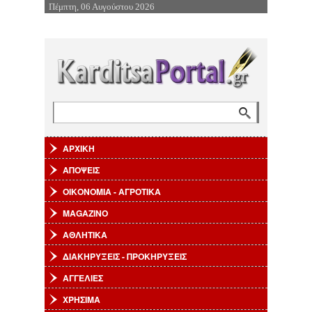
Πέμπτη, 06 Αυγούστου 2026
Επιστροφή στην Πλοήγηση
Αναζήτηση
Φόρμα αναζήτησης
ΑΡΧΙΚΗ
ΑΠΟΨΕΙΣ
ΟΙΚΟΝΟΜΙΑ - ΑΓΡΟΤΙΚΑ
MAGAZINO
ΑΘΛΗΤΙΚΑ
ΔΙΑΚΗΡΥΞΕΙΣ - ΠΡΟΚΗΡΥΞΕΙΣ
ΑΓΓΕΛΙΕΣ
ΧΡΗΣΙΜΑ