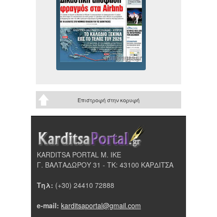
Επιστροφή στην κορυφή
KARDITSA PORTAL Μ. ΙΚΕ
Γ. ΒΑΛΤΑΔΩΡΟΥ 31 - ΤΚ: 43100 ΚΑΡΔΙΤΣΑ
Τηλ:
(+30) 24410 72888
e-mail:
karditsaportal@gmail.com