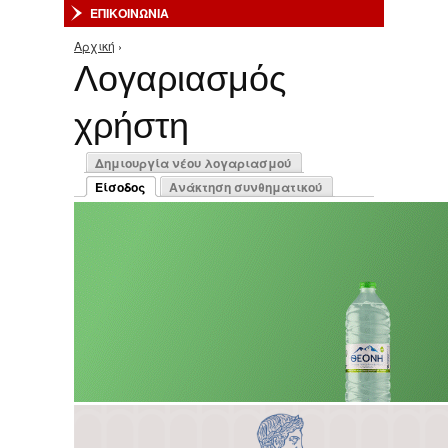
ΕΠΙΚΟΙΝΩΝΙΑ
Αρχική
›
Είστε εδώ
Λογαριασμός
χρήστη
Πρωτεύουσες καρτέλες
Δημιουργία νέου λογαριασμού
Είσοδος
Ανάκτηση συνθηματικού
(ενεργή καρτέλα)