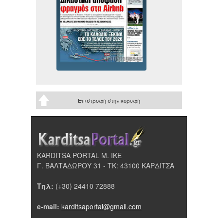
Επιστροφή στην κορυφή
KARDITSA PORTAL Μ. ΙΚΕ
Γ. ΒΑΛΤΑΔΩΡΟΥ 31 - ΤΚ: 43100 ΚΑΡΔΙΤΣΑ
Τηλ:
(+30) 24410 72888
e-mail:
karditsaportal@gmail.com