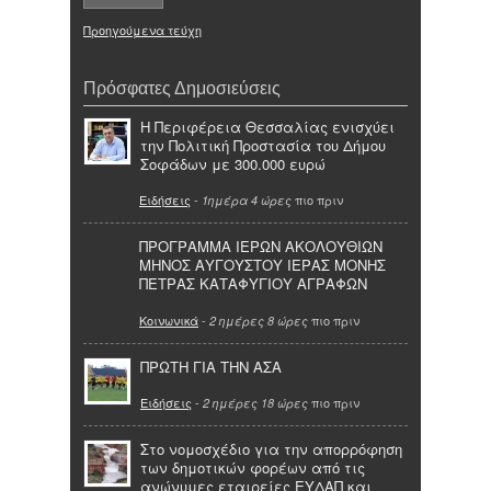
Προηγούμενα τεύχη
Πρόσφατες Δημοσιεύσεις
Η Περιφέρεια Θεσσαλίας ενισχύει
την Πολιτική Προστασία του Δήμου
Σοφάδων με 300.000 ευρώ
Ειδήσεις
-
πιο πριν
1ημέρα 4 ώρες
ΠΡΟΓΡΑΜΜΑ ΙΕΡΩΝ ΑΚΟΛΟΥΘΙΩΝ
ΜΗΝΟΣ ΑΥΓΟΥΣΤΟΥ ΙΕΡΑΣ ΜΟΝΗΣ
ΠΕΤΡΑΣ ΚΑΤΑΦΥΓΙΟΥ ΑΓΡΑΦΩΝ
Κοινωνικά
-
πιο πριν
2 ημέρες 8 ώρες
ΠΡΩΤΗ ΓΙΑ ΤΗΝ ΑΣΑ
Ειδήσεις
-
πιο πριν
2 ημέρες 18 ώρες
Στο νομοσχέδιο για την απορρόφηση
των δημοτικών φορέων από τις
ανώνυμες εταιρείες ΕΥΔΑΠ και