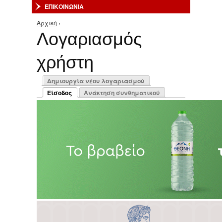
ΕΠΙΚΟΙΝΩΝΙΑ
Αρχική
›
Είστε εδώ
Λογαριασμός
χρήστη
Πρωτεύουσες καρτέλες
Δημιουργία νέου λογαριασμού
Είσοδος
Ανάκτηση συνθηματικού
(ενεργή καρτέλα)