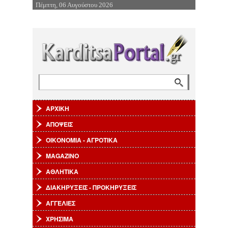
Πέμπτη, 06 Αυγούστου 2026
Επιστροφή στην Πλοήγηση
Αναζήτηση
Φόρμα αναζήτησης
ΑΡΧΙΚΗ
ΑΠΟΨΕΙΣ
ΟΙΚΟΝΟΜΙΑ - ΑΓΡΟΤΙΚΑ
MAGAZINO
ΑΘΛΗΤΙΚΑ
ΔΙΑΚΗΡΥΞΕΙΣ - ΠΡΟΚΗΡΥΞΕΙΣ
ΑΓΓΕΛΙΕΣ
ΧΡΗΣΙΜΑ