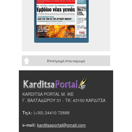
Επιστροφή στην κορυφή
KARDITSA PORTAL Μ. ΙΚΕ
Γ. ΒΑΛΤΑΔΩΡΟΥ 31 - ΤΚ: 43100 ΚΑΡΔΙΤΣΑ
Τηλ:
(+30) 24410 72888
e-mail:
karditsaportal@gmail.com