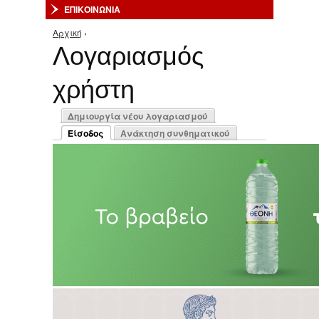
ΕΠΙΚΟΙΝΩΝΙΑ
Αρχική
›
Είστε εδώ
Λογαριασμός
χρήστη
Πρωτεύουσες καρτέλες
Δημιουργία νέου λογαριασμού
Είσοδος
Ανάκτηση συνθηματικού
(ενεργή καρτέλα)