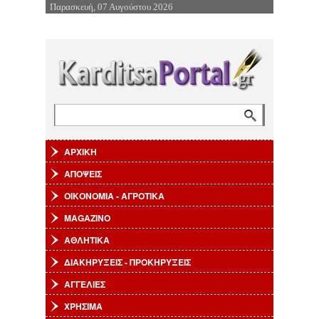
Παρασκευή, 07 Αυγούστου 2026
Επιστροφή στην Πλοήγηση
Αναζήτηση
Φόρμα αναζήτησης
ΑΡΧΙΚΗ
ΑΠΟΨΕΙΣ
ΟΙΚΟΝΟΜΙΑ - ΑΓΡΟΤΙΚΑ
MAGAZINO
ΑΘΛΗΤΙΚΑ
ΔΙΑΚΗΡΥΞΕΙΣ - ΠΡΟΚΗΡΥΞΕΙΣ
ΑΓΓΕΛΙΕΣ
ΧΡΗΣΙΜΑ