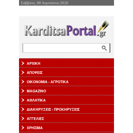
Σάββατο, 08 Αυγούστου 2026
Επιστροφή στην Πλοήγηση
Αναζήτηση
Φόρμα αναζήτησης
ΑΡΧΙΚΗ
ΑΠΟΨΕΙΣ
ΟΙΚΟΝΟΜΙΑ - ΑΓΡΟΤΙΚΑ
MAGAZINO
ΑΘΛΗΤΙΚΑ
ΔΙΑΚΗΡΥΞΕΙΣ - ΠΡΟΚΗΡΥΞΕΙΣ
ΑΓΓΕΛΙΕΣ
ΧΡΗΣΙΜΑ