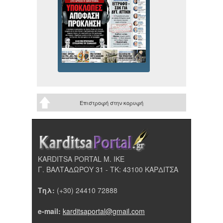
Επιστροφή στην κορυφή
KARDITSA PORTAL Μ. ΙΚΕ
Γ. ΒΑΛΤΑΔΩΡΟΥ 31 - ΤΚ: 43100 ΚΑΡΔΙΤΣΑ
Τηλ:
(+30) 24410 72888
e-mail:
karditsaportal@gmail.com