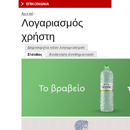
ΕΠΙΚΟΙΝΩΝΙΑ
Αρχική
›
Είστε εδώ
Λογαριασμός
χρήστη
Πρωτεύουσες καρτέλες
Δημιουργία νέου λογαριασμού
Είσοδος
Ανάκτηση συνθηματικού
(ενεργή καρτέλα)