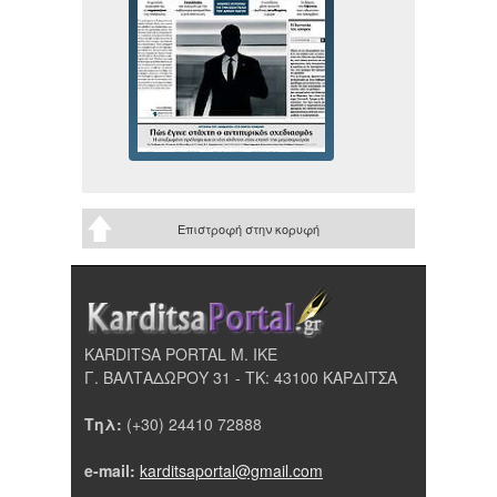
Επιστροφή στην κορυφή
KARDITSA PORTAL Μ. ΙΚΕ
Γ. ΒΑΛΤΑΔΩΡΟΥ 31 - ΤΚ: 43100 ΚΑΡΔΙΤΣΑ
Τηλ:
(+30) 24410 72888
e-mail:
karditsaportal@gmail.com