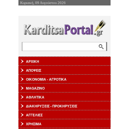
Κυριακή, 09 Αυγούστου 2026
Επιστροφή στην Πλοήγηση
Αναζήτηση
Φόρμα αναζήτησης
ΑΡΧΙΚΗ
ΑΠΟΨΕΙΣ
ΟΙΚΟΝΟΜΙΑ - ΑΓΡΟΤΙΚΑ
MAGAZINO
ΑΘΛΗΤΙΚΑ
ΔΙΑΚΗΡΥΞΕΙΣ - ΠΡΟΚΗΡΥΞΕΙΣ
ΑΓΓΕΛΙΕΣ
ΧΡΗΣΙΜΑ