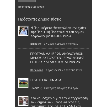
Προηγούμενα τεύχη
Πρόσφατες Δημοσιεύσεις
Η Περιφέρεια Θεσσαλίας ενισχύει
την Πολιτική Προστασία του Δήμου
Σοφάδων με 300.000 ευρώ
Ειδήσεις
-
πιο πριν
3 ημέρες 20 ώρες
ΠΡΟΓΡΑΜΜΑ ΙΕΡΩΝ ΑΚΟΛΟΥΘΙΩΝ
ΜΗΝΟΣ ΑΥΓΟΥΣΤΟΥ ΙΕΡΑΣ ΜΟΝΗΣ
ΠΕΤΡΑΣ ΚΑΤΑΦΥΓΙΟΥ ΑΓΡΑΦΩΝ
Κοινωνικά
-
πιο πριν
5 ημέρες 24 λεπτά
ΠΡΩΤΗ ΓΙΑ ΤΗΝ ΑΣΑ
Ειδήσεις
-
πιο πριν
5 ημέρες 10 ώρες
Στο νομοσχέδιο για την απορρόφηση
των δημοτικών φορέων από τις
ανώνυμες εταιρείες ΕΥΔΑΠ και