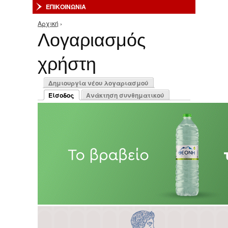
ΕΠΙΚΟΙΝΩΝΙΑ
Αρχική
›
Είστε εδώ
Λογαριασμός
χρήστη
Πρωτεύουσες καρτέλες
Δημιουργία νέου λογαριασμού
Είσοδος
Ανάκτηση συνθηματικού
(ενεργή καρτέλα)