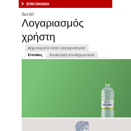
ΕΠΙΚΟΙΝΩΝΙΑ
Αρχική
›
Είστε εδώ
Λογαριασμός
χρήστη
Πρωτεύουσες καρτέλες
Δημιουργία νέου λογαριασμού
Είσοδος
Ανάκτηση συνθηματικού
(ενεργή καρτέλα)