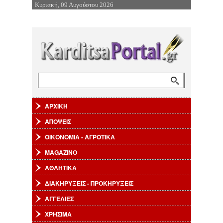
Κυριακή, 09 Αυγούστου 2026
Επιστροφή στην Πλοήγηση
Αναζήτηση
Φόρμα αναζήτησης
ΑΡΧΙΚΗ
ΑΠΟΨΕΙΣ
ΟΙΚΟΝΟΜΙΑ - ΑΓΡΟΤΙΚΑ
MAGAZINO
ΑΘΛΗΤΙΚΑ
ΔΙΑΚΗΡΥΞΕΙΣ - ΠΡΟΚΗΡΥΞΕΙΣ
ΑΓΓΕΛΙΕΣ
ΧΡΗΣΙΜΑ