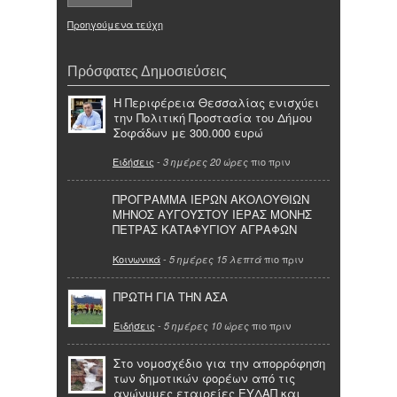
Προηγούμενα τεύχη
Πρόσφατες Δημοσιεύσεις
Η Περιφέρεια Θεσσαλίας ενισχύει
την Πολιτική Προστασία του Δήμου
Σοφάδων με 300.000 ευρώ
Ειδήσεις
-
πιο πριν
3 ημέρες 20 ώρες
ΠΡΟΓΡΑΜΜΑ ΙΕΡΩΝ ΑΚΟΛΟΥΘΙΩΝ
ΜΗΝΟΣ ΑΥΓΟΥΣΤΟΥ ΙΕΡΑΣ ΜΟΝΗΣ
ΠΕΤΡΑΣ ΚΑΤΑΦΥΓΙΟΥ ΑΓΡΑΦΩΝ
Κοινωνικά
-
πιο πριν
5 ημέρες 15 λεπτά
ΠΡΩΤΗ ΓΙΑ ΤΗΝ ΑΣΑ
Ειδήσεις
-
πιο πριν
5 ημέρες 10 ώρες
Στο νομοσχέδιο για την απορρόφηση
των δημοτικών φορέων από τις
ανώνυμες εταιρείες ΕΥΔΑΠ και