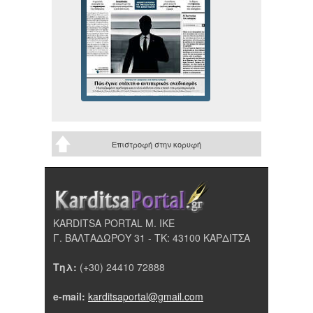
Επιστροφή στην κορυφή
KARDITSA PORTAL Μ. ΙΚΕ
Γ. ΒΑΛΤΑΔΩΡΟΥ 31 - ΤΚ: 43100 ΚΑΡΔΙΤΣΑ
Τηλ:
(+30) 24410 72888
e-mail:
karditsaportal@gmail.com