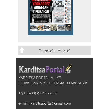
Επιστροφή στην κορυφή
KARDITSA PORTAL Μ. ΙΚΕ
Γ. ΒΑΛΤΑΔΩΡΟΥ 31 - ΤΚ: 43100 ΚΑΡΔΙΤΣΑ
Τηλ:
(+30) 24410 72888
e-mail:
karditsaportal@gmail.com