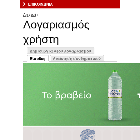
ΕΠΙΚΟΙΝΩΝΙΑ
Αρχική
›
Είστε εδώ
Λογαριασμός
χρήστη
Πρωτεύουσες καρτέλες
Δημιουργία νέου λογαριασμού
Είσοδος
Ανάκτηση συνθηματικού
(ενεργή καρτέλα)