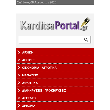
Σάββατο, 08 Αυγούστου 2026
Επιστροφή στην Πλοήγηση
Αναζήτηση
Φόρμα αναζήτησης
ΑΡΧΙΚΗ
ΑΠΟΨΕΙΣ
ΟΙΚΟΝΟΜΙΑ - ΑΓΡΟΤΙΚΑ
MAGAZINO
ΑΘΛΗΤΙΚΑ
ΔΙΑΚΗΡΥΞΕΙΣ - ΠΡΟΚΗΡΥΞΕΙΣ
ΑΓΓΕΛΙΕΣ
ΧΡΗΣΙΜΑ