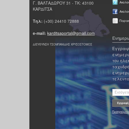
Γ. ΒΑΛΤΑΔΩΡΟΥ 31 - ΤΚ: 43100
Ακολου
ΚΑΡΔΙΤΣΑ
Ακολο
Τηλ:
(+30) 24410 72888
Παρακ
e-mail:
karditsaportal@gmail.com
Ενημερω
ΔΙΕΥΘΥΝΣΗ ΤΣΟΜΠΑΝΙΔΗΣ ΧΡΥΣΟΣΤΟΜΟΣ
Εγγραφε
ενημερω
του ηλε
ταχυδρο
ενημερω
τελευτα
Προηγούμεν