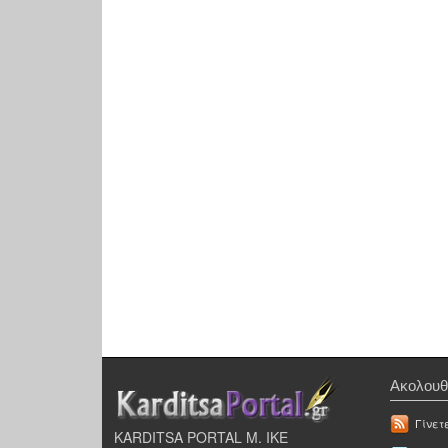
Ακολουθ
Γίνετ
KARDITSA PORTAL Μ. ΙΚΕ