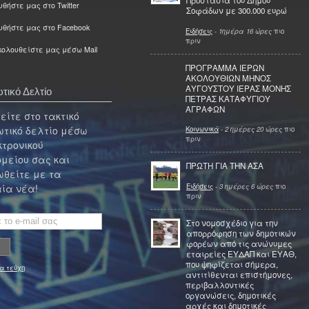
Προστασία του Δήμου
θήστε μας στο Twitter
Σοφάδων με 300.000 ευρώ
υθήστε μας στο Facebook
Ειδήσεις
-
1ημέρα 16 ώρες
πιο
πριν
ολουθείστε μας μέσω Mail
ΠΡΟΓΡΑΜΜΑ ΙΕΡΩΝ
ΑΚΟΛΟΥΘΙΩΝ ΜΗΝΟΣ
ΑΥΓΟΥΣΤΟΥ ΙΕΡΑΣ ΜΟΝΗΣ
τικό Δελτίο
ΠΕΤΡΑΣ ΚΑΤΑΦΥΓΙΟΥ
ΑΓΡΑΦΩΝ
ίτε στο τακτικό
τικό δελτίο μέσω
Κοινωνικά
-
2 ημέρες 20 ώρες
πιο
πριν
κτρονικού
μείου σας και
ΠΡΩΤΗ ΓΙΑ ΤΗΝ ΑΣΑ
θείτε με τα
Ειδήσεις
-
3 ημέρες 6 ώρες
πιο
ία νέα!
πριν
Στο νομοσχέδιο για την
απορρόφηση των δημοτικών
φορέων από τις ανώνυμες
εταιρείες ΕΥΔΑΠ και ΕΥΑΘ,
που ψηφίζεται σήμερα,
α τεύχη
αντιτίθενται επιστήμονες,
περιβαλλοντικές
οργανώσεις, δημοτικές
αρχές και δημοτικές