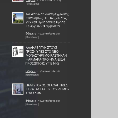
[timestamp]
Ανακοίνωση Δ/νση Αγροτικής
Οικονομίας Π.Ε. Καρδίτσας
για την Ορθολογική Χρήση
Γεωργικών Φαρμάκων
Ειδήσεις
- τελευταία θέαση
[timestamp]
ΑΛΛΗΛΕΓΓΥΗ ΣΤΟΥΣ
ΠΡΟΣΦΥΓΕΣ ΣΤΟ ΝΕΟ
ΜΟΝΑΣΤΗΡΙ ΜΟΙΡΑΣΤΗΚΑΝ
ΦΑΡΜΑΚΑ-ΤΡΟΦΙΜΑ-ΕΙΔΗ
ΠΡΟΣΩΠΙΚΗΣ ΥΓΙΕΙΝΗΣ
Ειδήσεις
- τελευταία θέαση
[timestamp]
ΠΑΛΙ ΣΤΟΧΟΣ ΟΙ ΑΘΛΗΤΙΚΕΣ
ΕΓΚΑΤΑΣΤΑΣΕΙΣ ΤΟΥ ΔΗΜΟΥ
ΣΟΦΑΔΩΝ
Ειδήσεις
- τελευταία θέαση
[timestamp]