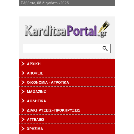
Σάββατο, 08 Αυγούστου 2026
Επιστροφή στην Πλοήγηση
Αναζήτηση
Φόρμα αναζήτησης
ΑΡΧΙΚΗ
ΑΠΟΨΕΙΣ
ΟΙΚΟΝΟΜΙΑ - ΑΓΡΟΤΙΚΑ
MAGAZINO
ΑΘΛΗΤΙΚΑ
ΔΙΑΚΗΡΥΞΕΙΣ - ΠΡΟΚΗΡΥΞΕΙΣ
ΑΓΓΕΛΙΕΣ
ΧΡΗΣΙΜΑ