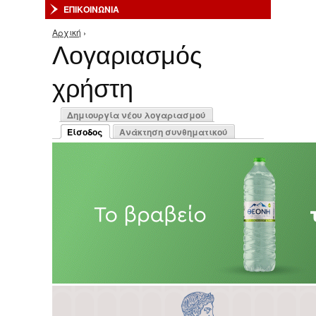
ΕΠΙΚΟΙΝΩΝΙΑ
Αρχική
›
Είστε εδώ
Λογαριασμός
χρήστη
Πρωτεύουσες καρτέλες
Δημιουργία νέου λογαριασμού
Είσοδος
Ανάκτηση συνθηματικού
(ενεργή καρτέλα)