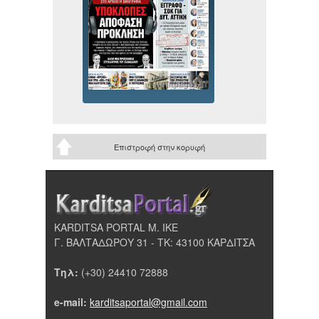
Επιστροφή στην κορυφή
KARDITSA PORTAL Μ. ΙΚΕ
Γ. ΒΑΛΤΑΔΩΡΟΥ 31 - ΤΚ: 43100 ΚΑΡΔΙΤΣΑ
Τηλ:
(+30) 24410 72888
e-mail:
karditsaportal@gmail.com