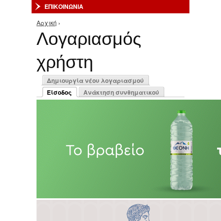
ΕΠΙΚΟΙΝΩΝΙΑ
Αρχική
›
Είστε εδώ
Λογαριασμός
χρήστη
Πρωτεύουσες καρτέλες
Δημιουργία νέου λογαριασμού
Είσοδος
Ανάκτηση συνθηματικού
(ενεργή καρτέλα)