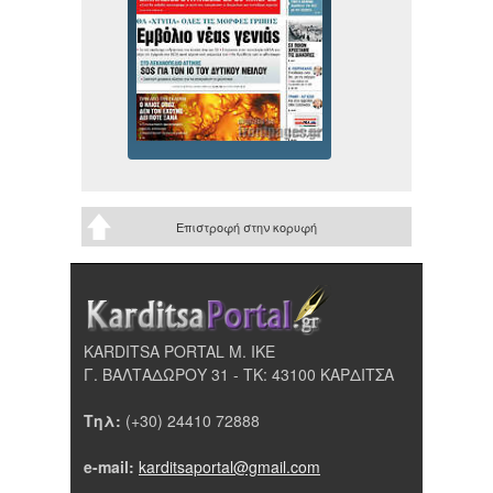
Επιστροφή στην κορυφή
KARDITSA PORTAL Μ. ΙΚΕ
Γ. ΒΑΛΤΑΔΩΡΟΥ 31 - ΤΚ: 43100 ΚΑΡΔΙΤΣΑ
Τηλ:
(+30) 24410 72888
e-mail:
karditsaportal@gmail.com