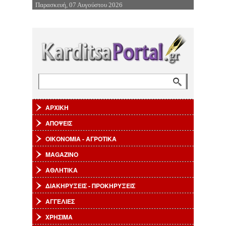
Παρασκευή, 07 Αυγούστου 2026
Επιστροφή στην Πλοήγηση
Αναζήτηση
Φόρμα αναζήτησης
ΑΡΧΙΚΗ
ΑΠΟΨΕΙΣ
ΟΙΚΟΝΟΜΙΑ - ΑΓΡΟΤΙΚΑ
MAGAZINO
ΑΘΛΗΤΙΚΑ
ΔΙΑΚΗΡΥΞΕΙΣ - ΠΡΟΚΗΡΥΞΕΙΣ
ΑΓΓΕΛΙΕΣ
ΧΡΗΣΙΜΑ