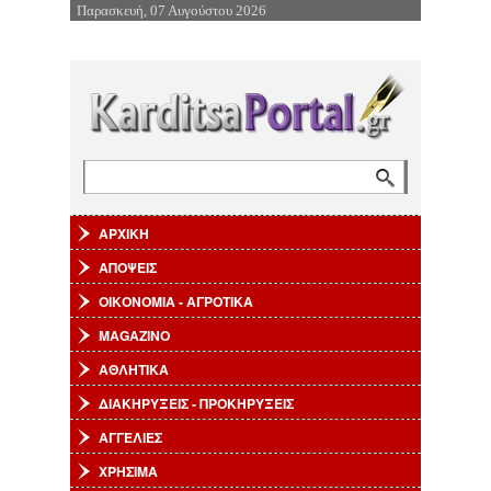
Παρασκευή, 07 Αυγούστου 2026
Επιστροφή στην Πλοήγηση
Αναζήτηση
Φόρμα αναζήτησης
ΑΡΧΙΚΗ
ΑΠΟΨΕΙΣ
ΟΙΚΟΝΟΜΙΑ - ΑΓΡΟΤΙΚΑ
MAGAZINO
ΑΘΛΗΤΙΚΑ
ΔΙΑΚΗΡΥΞΕΙΣ - ΠΡΟΚΗΡΥΞΕΙΣ
ΑΓΓΕΛΙΕΣ
ΧΡΗΣΙΜΑ