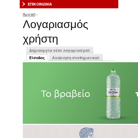
ΕΠΙΚΟΙΝΩΝΙΑ
Αρχική
›
Είστε εδώ
Λογαριασμός
χρήστη
Πρωτεύουσες καρτέλες
Δημιουργία νέου λογαριασμού
Είσοδος
Ανάκτηση συνθηματικού
(ενεργή καρτέλα)