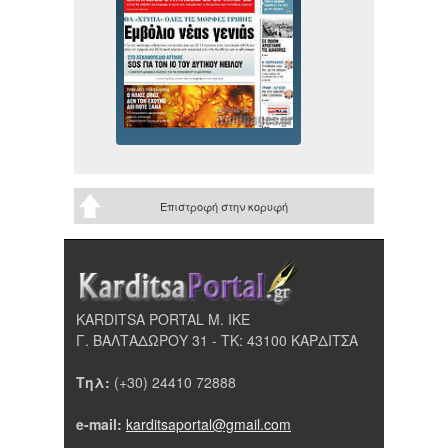
Επιστροφή στην κορυφή
KARDITSA PORTAL Μ. ΙΚΕ
Γ. ΒΑΛΤΑΔΩΡΟΥ 31 - ΤΚ: 43100 ΚΑΡΔΙΤΣΑ
Τηλ:
(+30) 24410 72888
e-mail:
karditsaportal@gmail.com