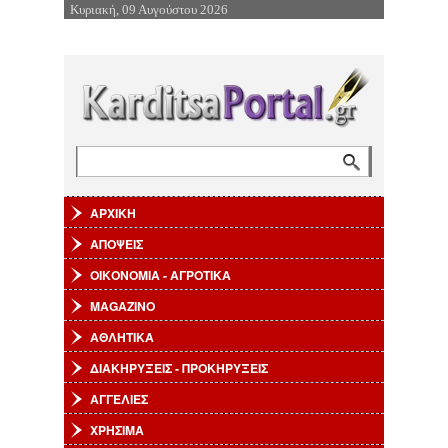
Κυριακή, 09 Αυγούστου 2026
Επιστροφή στην Πλοήγηση
Αναζήτηση
Φόρμα αναζήτησης
ΑΡΧΙΚΗ
ΑΠΟΨΕΙΣ
ΟΙΚΟΝΟΜΙΑ - ΑΓΡΟΤΙΚΑ
MAGAZINO
ΑΘΛΗΤΙΚΑ
ΔΙΑΚΗΡΥΞΕΙΣ - ΠΡΟΚΗΡΥΞΕΙΣ
ΑΓΓΕΛΙΕΣ
ΧΡΗΣΙΜΑ