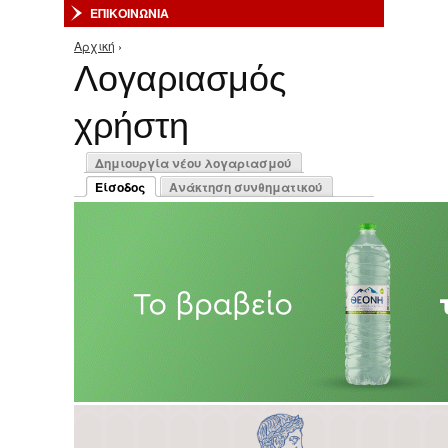
ΕΠΙΚΟΙΝΩΝΙΑ
Αρχική
›
Είστε εδώ
Λογαριασμός
χρήστη
Πρωτεύουσες καρτέλες
Δημιουργία νέου λογαριασμού
Είσοδος
Ανάκτηση συνθηματικού
(ενεργή καρτέλα)