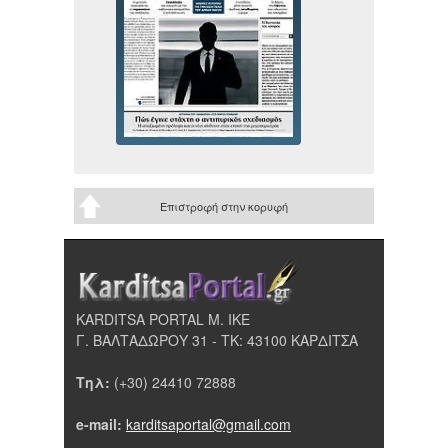
Επιστροφή στην κορυφή
KARDITSA PORTAL Μ. ΙΚΕ
Γ. ΒΑΛΤΑΔΩΡΟΥ 31 - ΤΚ: 43100 ΚΑΡΔΙΤΣΑ
Τηλ:
(+30) 24410 72888
e-mail:
karditsaportal@gmail.com