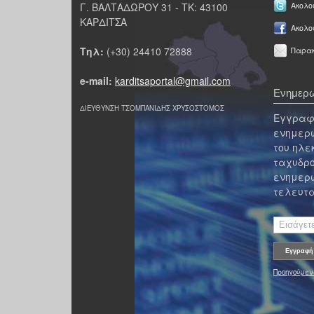
Γ. ΒΑΛΤΑΔΩΡΟΥ 31 - ΤΚ: 43100
Ακολου
ΚΑΡΔΙΤΣΑ
Ακολο
Τηλ:
(+30) 24410 72888
Παρακ
e-mail:
karditsaportal@gmail.com
Ενημερω
ΔΙΕΥΘΥΝΣΗ ΤΣΟΜΠΑΝΙΔΗΣ ΧΡΥΣΟΣΤΟΜΟΣ
Εγγραφε
ενημερω
του ηλε
ταχυδρο
ενημερω
τελευτα
Προηγούμεν