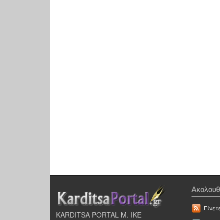
Ακολουθ
Γίνετ
KARDITSA PORTAL Μ. ΙΚΕ