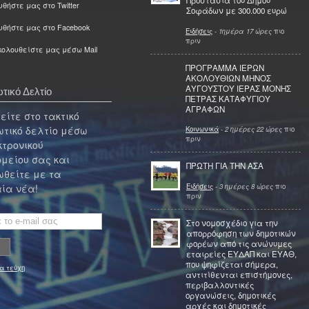
Προστασία του Δήμου
θήστε μας στο Twitter
Σοφάδων με 300.000 ευρώ
υθήστε μας στο Facebook
Ειδήσεις
-
1ημέρα 17 ώρες
πιο
πριν
ολουθείστε μας μέσω Mail
ΠΡΟΓΡΑΜΜΑ ΙΕΡΩΝ
ΑΚΟΛΟΥΘΙΩΝ ΜΗΝΟΣ
ΑΥΓΟΥΣΤΟΥ ΙΕΡΑΣ ΜΟΝΗΣ
τικό Δελτίο
ΠΕΤΡΑΣ ΚΑΤΑΦΥΓΙΟΥ
ΑΓΡΑΦΩΝ
ίτε στο τακτικό
τικό δελτίο μέσω
Κοινωνικά
-
2 ημέρες 22 ώρες
πιο
πριν
κτρονικού
μείου σας και
ΠΡΩΤΗ ΓΙΑ ΤΗΝ ΑΣΑ
θείτε με τα
Ειδήσεις
-
3 ημέρες 8 ώρες
πιο
ία νέα!
πριν
Στο νομοσχέδιο για την
απορρόφηση των δημοτικών
φορέων από τις ανώνυμες
εταιρείες ΕΥΔΑΠ και ΕΥΑΘ,
που ψηφίζεται σήμερα,
α τεύχη
αντιτίθενται επιστήμονες,
περιβαλλοντικές
οργανώσεις, δημοτικές
αρχές και δημοτικές