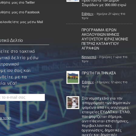
Προστασία του Δήμου
θήστε μας στο Twitter
Σοφάδων με 300.000 ευρώ
υθήστε μας στο Facebook
Ειδήσεις
-
1ημέρα 21 ώρες
πιο
πριν
ολουθείστε μας μέσω Mail
ΠΡΟΓΡΑΜΜΑ ΙΕΡΩΝ
ΑΚΟΛΟΥΘΙΩΝ ΜΗΝΟΣ
ΑΥΓΟΥΣΤΟΥ ΙΕΡΑΣ ΜΟΝΗΣ
τικό Δελτίο
ΠΕΤΡΑΣ ΚΑΤΑΦΥΓΙΟΥ
ΑΓΡΑΦΩΝ
ίτε στο τακτικό
τικό δελτίο μέσω
Κοινωνικά
-
3 ημέρες 1 ώρα
πιο
πριν
κτρονικού
μείου σας και
ΠΡΩΤΗ ΓΙΑ ΤΗΝ ΑΣΑ
θείτε με τα
Ειδήσεις
-
3 ημέρες 12 ώρες
πιο
ία νέα!
πριν
Στο νομοσχέδιο για την
απορρόφηση των δημοτικών
φορέων από τις ανώνυμες
εταιρείες ΕΥΔΑΠ και ΕΥΑΘ,
που ψηφίζεται σήμερα,
α τεύχη
αντιτίθενται επιστήμονες,
περιβαλλοντικές
οργανώσεις, δημοτικές
αρχές και δημοτικές