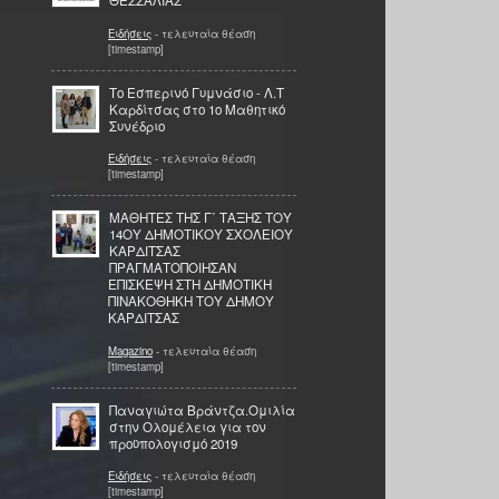
ΘΕΣΣΑΛΙΑΣ
Ειδήσεις
- τελευταία θέαση
[timestamp]
Το Εσπερινό Γυμνάσιο - Λ.Τ
Καρδίτσας στο 1ο Μαθητικό
Συνέδριο
Ειδήσεις
- τελευταία θέαση
[timestamp]
ΜΑΘΗΤΕΣ ΤΗΣ Γ΄ ΤΑΞΗΣ ΤΟΥ
14ΟΥ ΔΗΜΟΤΙΚΟΥ ΣΧΟΛΕΙΟΥ
ΚΑΡΔΙΤΣΑΣ
ΠΡΑΓΜΑΤΟΠΟΙΗΣΑΝ
ΕΠΙΣΚΕΨΗ ΣΤΗ ΔΗΜΟΤΙΚΗ
ΠΙΝΑΚΟΘΗΚΗ ΤΟΥ ΔΗΜΟΥ
ΚΑΡΔΙΤΣΑΣ
Magazino
- τελευταία θέαση
[timestamp]
Παναγιώτα Βράντζα.Ομιλία
στην Ολομέλεια για τον
προϋπολογισμό 2019
Ειδήσεις
- τελευταία θέαση
[timestamp]