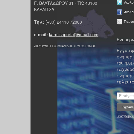
Γ. ΒΑΛΤΑΔΩΡΟΥ 31 - ΤΚ: 43100
Ακολου
ΚΑΡΔΙΤΣΑ
Ακολο
Τηλ:
(+30) 24410 72888
Παρακ
e-mail:
karditsaportal@gmail.com
Ενημερω
ΔΙΕΥΘΥΝΣΗ ΤΣΟΜΠΑΝΙΔΗΣ ΧΡΥΣΟΣΤΟΜΟΣ
Εγγραφε
ενημερω
του ηλε
ταχυδρο
ενημερω
τελευτα
Προηγούμεν