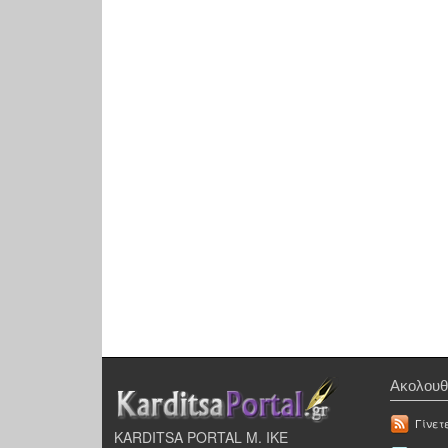
Ακολουθ
Γίνετ
KARDITSA PORTAL Μ. ΙΚΕ