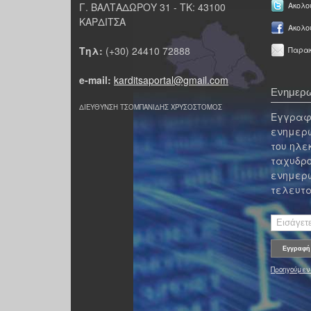
Γ. ΒΑΛΤΑΔΩΡΟΥ 31 - ΤΚ: 43100
Ακολου
ΚΑΡΔΙΤΣΑ
Ακολο
Τηλ:
(+30) 24410 72888
Παρακ
e-mail:
karditsaportal@gmail.com
Ενημερω
ΔΙΕΥΘΥΝΣΗ ΤΣΟΜΠΑΝΙΔΗΣ ΧΡΥΣΟΣΤΟΜΟΣ
Εγγραφε
ενημερω
του ηλε
ταχυδρο
ενημερω
τελευτα
Προηγούμεν