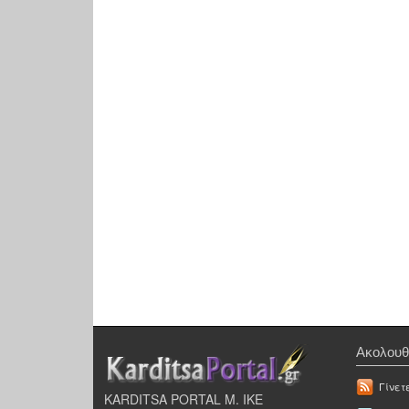
Ακολουθ
Γίνετ
KARDITSA PORTAL Μ. ΙΚΕ