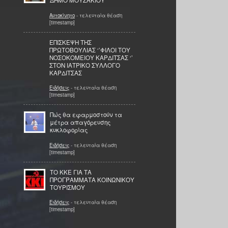
ΔΗΜΟ ΜΟΥΖΑΚΙΟΥ
Αυτοκίνητο
- τελευταία θέαση
[timestamp]
ΕΠΙΣΚΕΨΗ ΤΗΣ
ΠΡΩΤΟΒΟΥΛΙΑΣ ‘’ΦΙΛΟΙ ΤΟΥ
ΝΟΣΟΚΟΜΕΙΟΥ ΚΑΡΔΙΤΣΑΣ ‘’
ΣΤΟΝ ΙΑΤΡΙΚΟ ΣΥΛΛΟΓΟ
ΚΑΡΔΙΤΣΑΣ
Ειδήσεις
- τελευταία θέαση
[timestamp]
Πώς θα εφαρμοστούν τα
μέτρα απαγόρευσης
κυκλοφορίας
Ειδήσεις
- τελευταία θέαση
[timestamp]
TO KKE ΓΙΑ ΤΑ
ΠΡΟΓΡΑΜΜΑΤΑ ΚΟΙΝΩΝΙΚΟΥ
ΤΟΥΡΙΣΜΟΥ
Ειδήσεις
- τελευταία θέαση
[timestamp]