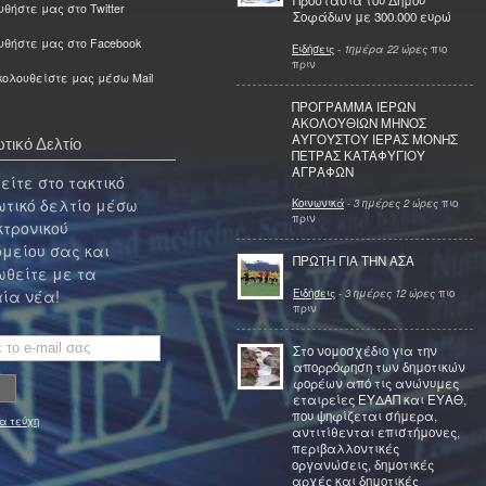
Προστασία του Δήμου
θήστε μας στο Twitter
Σοφάδων με 300.000 ευρώ
υθήστε μας στο Facebook
Ειδήσεις
-
1ημέρα 22 ώρες
πιο
πριν
ολουθείστε μας μέσω Mail
ΠΡΟΓΡΑΜΜΑ ΙΕΡΩΝ
ΑΚΟΛΟΥΘΙΩΝ ΜΗΝΟΣ
ΑΥΓΟΥΣΤΟΥ ΙΕΡΑΣ ΜΟΝΗΣ
τικό Δελτίο
ΠΕΤΡΑΣ ΚΑΤΑΦΥΓΙΟΥ
ΑΓΡΑΦΩΝ
ίτε στο τακτικό
τικό δελτίο μέσω
Κοινωνικά
-
3 ημέρες 2 ώρες
πιο
πριν
κτρονικού
μείου σας και
ΠΡΩΤΗ ΓΙΑ ΤΗΝ ΑΣΑ
θείτε με τα
Ειδήσεις
-
3 ημέρες 12 ώρες
πιο
ία νέα!
πριν
Στο νομοσχέδιο για την
απορρόφηση των δημοτικών
φορέων από τις ανώνυμες
εταιρείες ΕΥΔΑΠ και ΕΥΑΘ,
που ψηφίζεται σήμερα,
α τεύχη
αντιτίθενται επιστήμονες,
περιβαλλοντικές
οργανώσεις, δημοτικές
αρχές και δημοτικές