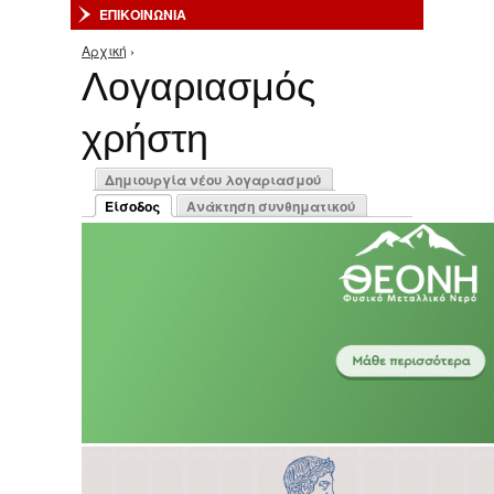
ΕΠΙΚΟΙΝΩΝΙΑ
Αρχική
›
Είστε εδώ
Λογαριασμός
χρήστη
Πρωτεύουσες καρτέλες
Δημιουργία νέου λογαριασμού
Είσοδος
Ανάκτηση συνθηματικού
(ενεργή καρτέλα)