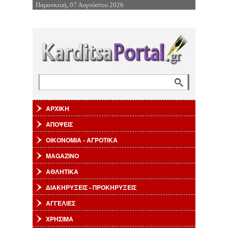
Παρασκευή, 07 Αυγούστου 2026
Επιστροφή στην Πλοήγηση
Αναζήτηση
Φόρμα αναζήτησης
ΑΡΧΙΚΗ
ΑΠΟΨΕΙΣ
ΟΙΚΟΝΟΜΙΑ - ΑΓΡΟΤΙΚΑ
MAGAZINO
ΑΘΛΗΤΙΚΑ
ΔΙΑΚΗΡΥΞΕΙΣ - ΠΡΟΚΗΡΥΞΕΙΣ
ΑΓΓΕΛΙΕΣ
ΧΡΗΣΙΜΑ