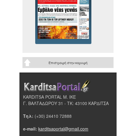
Επιστροφή στην κορυφή
KARDITSA PORTAL Μ. ΙΚΕ
Γ. ΒΑΛΤΑΔΩΡΟΥ 31 - ΤΚ: 43100 ΚΑΡΔΙΤΣΑ
Τηλ:
(+30) 24410 72888
e-mail:
karditsaportal@gmail.com