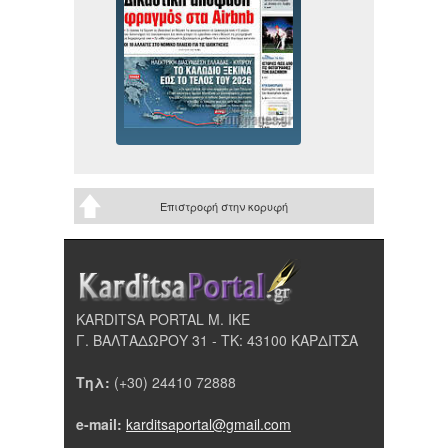
Επιστροφή στην κορυφή
KARDITSA PORTAL Μ. ΙΚΕ
Γ. ΒΑΛΤΑΔΩΡΟΥ 31 - ΤΚ: 43100 ΚΑΡΔΙΤΣΑ
Τηλ:
(+30) 24410 72888
e-mail:
karditsaportal@gmail.com