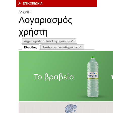
ΕΠΙΚΟΙΝΩΝΙΑ
Αρχική
›
Είστε εδώ
Λογαριασμός
χρήστη
Πρωτεύουσες καρτέλες
Δημιουργία νέου λογαριασμού
Είσοδος
Ανάκτηση συνθηματικού
(ενεργή καρτέλα)