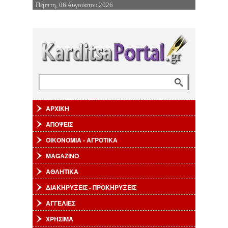
Πέμπτη, 06 Αυγούστου 2026
Επιστροφή στην Πλοήγηση
Αναζήτηση
Φόρμα αναζήτησης
ΑΡΧΙΚΗ
ΑΠΟΨΕΙΣ
ΟΙΚΟΝΟΜΙΑ - ΑΓΡΟΤΙΚΑ
MAGAZINO
ΑΘΛΗΤΙΚΑ
ΔΙΑΚΗΡΥΞΕΙΣ - ΠΡΟΚΗΡΥΞΕΙΣ
ΑΓΓΕΛΙΕΣ
ΧΡΗΣΙΜΑ