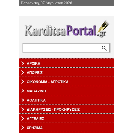
Παρασκευή, 07 Αυγούστου 2026
Επιστροφή στην Πλοήγηση
Αναζήτηση
Φόρμα αναζήτησης
ΑΡΧΙΚΗ
ΑΠΟΨΕΙΣ
ΟΙΚΟΝΟΜΙΑ - ΑΓΡΟΤΙΚΑ
MAGAZINO
ΑΘΛΗΤΙΚΑ
ΔΙΑΚΗΡΥΞΕΙΣ - ΠΡΟΚΗΡΥΞΕΙΣ
ΑΓΓΕΛΙΕΣ
ΧΡΗΣΙΜΑ