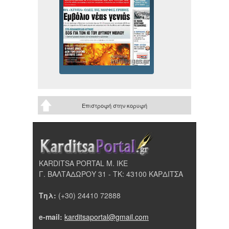
Επιστροφή στην κορυφή
KARDITSA PORTAL Μ. ΙΚΕ
Γ. ΒΑΛΤΑΔΩΡΟΥ 31 - ΤΚ: 43100 ΚΑΡΔΙΤΣΑ
Τηλ:
(+30) 24410 72888
e-mail:
karditsaportal@gmail.com