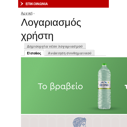
ΕΠΙΚΟΙΝΩΝΙΑ
Αρχική
›
Είστε εδώ
Λογαριασμός
χρήστη
Πρωτεύουσες καρτέλες
Δημιουργία νέου λογαριασμού
Είσοδος
Ανάκτηση συνθηματικού
(ενεργή καρτέλα)