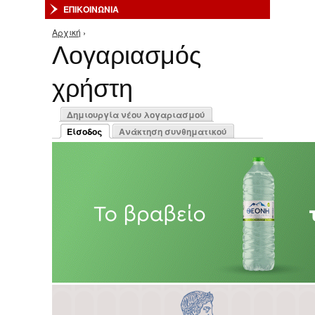
ΕΠΙΚΟΙΝΩΝΙΑ
Αρχική
›
Είστε εδώ
Λογαριασμός
χρήστη
Πρωτεύουσες καρτέλες
Δημιουργία νέου λογαριασμού
Είσοδος
Ανάκτηση συνθηματικού
(ενεργή καρτέλα)