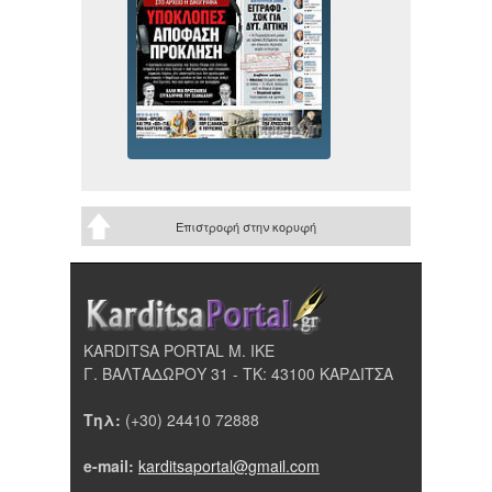
Επιστροφή στην κορυφή
KARDITSA PORTAL Μ. ΙΚΕ
Γ. ΒΑΛΤΑΔΩΡΟΥ 31 - ΤΚ: 43100 ΚΑΡΔΙΤΣΑ
Τηλ:
(+30) 24410 72888
e-mail:
karditsaportal@gmail.com