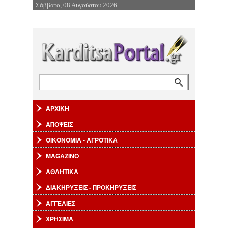
Σάββατο, 08 Αυγούστου 2026
Επιστροφή στην Πλοήγηση
Αναζήτηση
Φόρμα αναζήτησης
ΑΡΧΙΚΗ
ΑΠΟΨΕΙΣ
ΟΙΚΟΝΟΜΙΑ - ΑΓΡΟΤΙΚΑ
MAGAZINO
ΑΘΛΗΤΙΚΑ
ΔΙΑΚΗΡΥΞΕΙΣ - ΠΡΟΚΗΡΥΞΕΙΣ
ΑΓΓΕΛΙΕΣ
ΧΡΗΣΙΜΑ