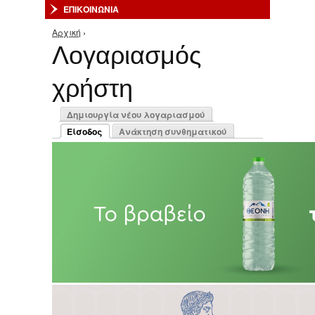
ΕΠΙΚΟΙΝΩΝΙΑ
Αρχική
›
Είστε εδώ
Λογαριασμός
χρήστη
Πρωτεύουσες καρτέλες
Δημιουργία νέου λογαριασμού
Είσοδος
Ανάκτηση συνθηματικού
(ενεργή καρτέλα)