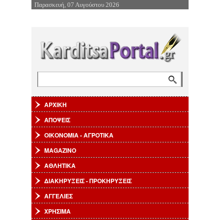
Παρασκευή, 07 Αυγούστου 2026
Επιστροφή στην Πλοήγηση
Αναζήτηση
Φόρμα αναζήτησης
ΑΡΧΙΚΗ
ΑΠΟΨΕΙΣ
ΟΙΚΟΝΟΜΙΑ - ΑΓΡΟΤΙΚΑ
MAGAZINO
ΑΘΛΗΤΙΚΑ
ΔΙΑΚΗΡΥΞΕΙΣ - ΠΡΟΚΗΡΥΞΕΙΣ
ΑΓΓΕΛΙΕΣ
ΧΡΗΣΙΜΑ