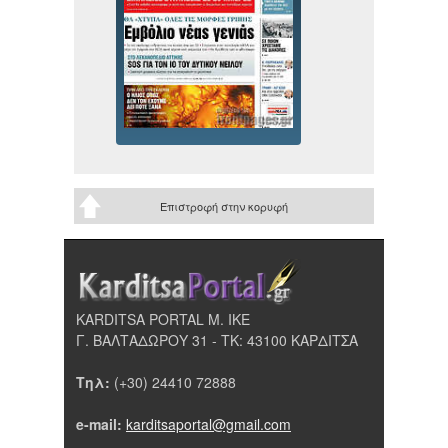
Επιστροφή στην κορυφή
KARDITSA PORTAL Μ. ΙΚΕ
Γ. ΒΑΛΤΑΔΩΡΟΥ 31 - ΤΚ: 43100 ΚΑΡΔΙΤΣΑ
Τηλ:
(+30) 24410 72888
e-mail:
karditsaportal@gmail.com