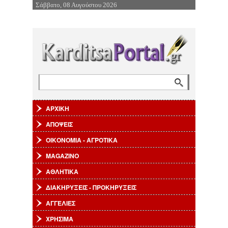
Σάββατο, 08 Αυγούστου 2026
Επιστροφή στην Πλοήγηση
Αναζήτηση
Φόρμα αναζήτησης
ΑΡΧΙΚΗ
ΑΠΟΨΕΙΣ
ΟΙΚΟΝΟΜΙΑ - ΑΓΡΟΤΙΚΑ
MAGAZINO
ΑΘΛΗΤΙΚΑ
ΔΙΑΚΗΡΥΞΕΙΣ - ΠΡΟΚΗΡΥΞΕΙΣ
ΑΓΓΕΛΙΕΣ
ΧΡΗΣΙΜΑ