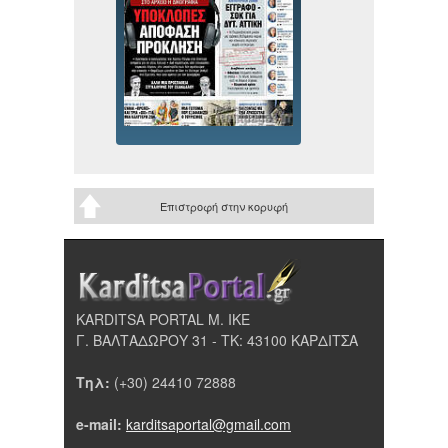
Επιστροφή στην κορυφή
KARDITSA PORTAL Μ. ΙΚΕ
Γ. ΒΑΛΤΑΔΩΡΟΥ 31 - ΤΚ: 43100 ΚΑΡΔΙΤΣΑ
Τηλ:
(+30) 24410 72888
e-mail:
karditsaportal@gmail.com