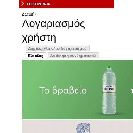
ΕΠΙΚΟΙΝΩΝΙΑ
Αρχική
›
Είστε εδώ
Λογαριασμός
χρήστη
Πρωτεύουσες καρτέλες
Δημιουργία νέου λογαριασμού
Είσοδος
Ανάκτηση συνθηματικού
(ενεργή καρτέλα)