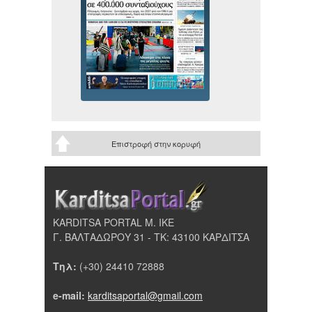
Επιστροφή στην κορυφή
KARDITSA PORTAL Μ. ΙΚΕ
Γ. ΒΑΛΤΑΔΩΡΟΥ 31 - ΤΚ: 43100 ΚΑΡΔΙΤΣΑ
Τηλ:
(+30) 24410 72888
e-mail:
karditsaportal@gmail.com