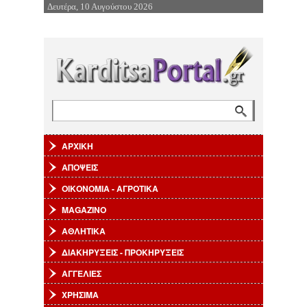
Δευτέρα, 10 Αυγούστου 2026
Επιστροφή στην Πλοήγηση
Αναζήτηση
Φόρμα αναζήτησης
ΑΡΧΙΚΗ
ΑΠΟΨΕΙΣ
ΟΙΚΟΝΟΜΙΑ - ΑΓΡΟΤΙΚΑ
MAGAZINO
ΑΘΛΗΤΙΚΑ
ΔΙΑΚΗΡΥΞΕΙΣ - ΠΡΟΚΗΡΥΞΕΙΣ
ΑΓΓΕΛΙΕΣ
ΧΡΗΣΙΜΑ