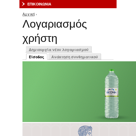
ΕΠΙΚΟΙΝΩΝΙΑ
Αρχική
›
Είστε εδώ
Λογαριασμός
χρήστη
Πρωτεύουσες καρτέλες
Δημιουργία νέου λογαριασμού
Είσοδος
Ανάκτηση συνθηματικού
(ενεργή καρτέλα)