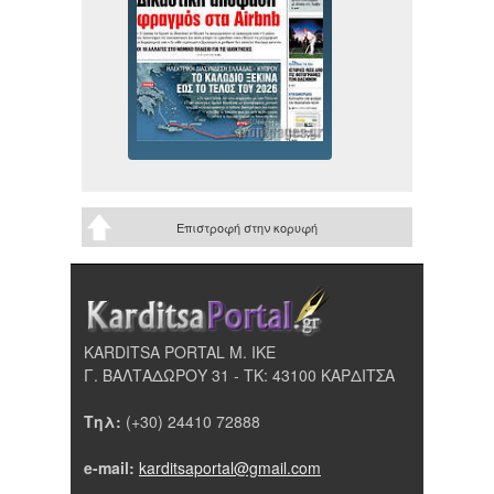
Επιστροφή στην κορυφή
KARDITSA PORTAL Μ. ΙΚΕ
Γ. ΒΑΛΤΑΔΩΡΟΥ 31 - ΤΚ: 43100 ΚΑΡΔΙΤΣΑ
Τηλ:
(+30) 24410 72888
e-mail:
karditsaportal@gmail.com