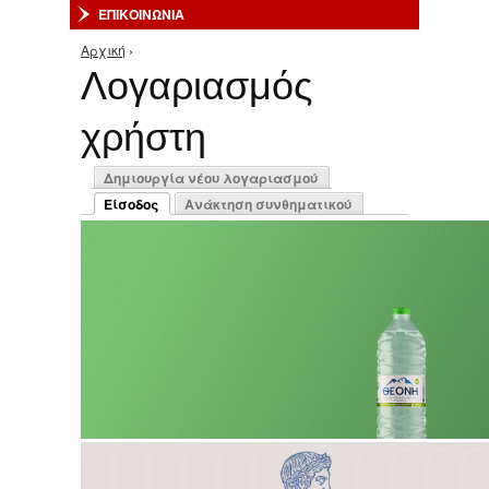
ΕΠΙΚΟΙΝΩΝΙΑ
Αρχική
›
Είστε εδώ
Λογαριασμός
χρήστη
Πρωτεύουσες καρτέλες
Δημιουργία νέου λογαριασμού
Είσοδος
Ανάκτηση συνθηματικού
(ενεργή καρτέλα)