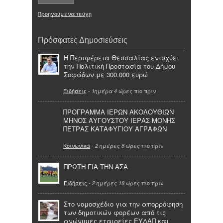
Προηγούμενα τεύχη
Πρόσφατες Δημοσιεύσεις
Η Περιφέρεια Θεσσαλίας ενισχύει
την Πολιτική Προστασία του Δήμου
Σοφάδων με 300.000 ευρώ
Ειδήσεις
-
πιο πριν
1ημέρα 4 ώρες
ΠΡΟΓΡΑΜΜΑ ΙΕΡΩΝ ΑΚΟΛΟΥΘΙΩΝ
ΜΗΝΟΣ ΑΥΓΟΥΣΤΟΥ ΙΕΡΑΣ ΜΟΝΗΣ
ΠΕΤΡΑΣ ΚΑΤΑΦΥΓΙΟΥ ΑΓΡΑΦΩΝ
Κοινωνικά
-
πιο πριν
2 ημέρες 8 ώρες
ΠΡΩΤΗ ΓΙΑ ΤΗΝ ΑΣΑ
Ειδήσεις
-
πιο πριν
2 ημέρες 18 ώρες
Στο νομοσχέδιο για την απορρόφηση
των δημοτικών φορέων από τις
ανώνυμες εταιρείες ΕΥΔΑΠ και