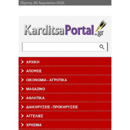
Πέμπτη, 06 Αυγούστου 2026
Επιστροφή στην Πλοήγηση
Αναζήτηση
Φόρμα αναζήτησης
ΑΡΧΙΚΗ
ΑΠΟΨΕΙΣ
ΟΙΚΟΝΟΜΙΑ - ΑΓΡΟΤΙΚΑ
MAGAZINO
ΑΘΛΗΤΙΚΑ
ΔΙΑΚΗΡΥΞΕΙΣ - ΠΡΟΚΗΡΥΞΕΙΣ
ΑΓΓΕΛΙΕΣ
ΧΡΗΣΙΜΑ