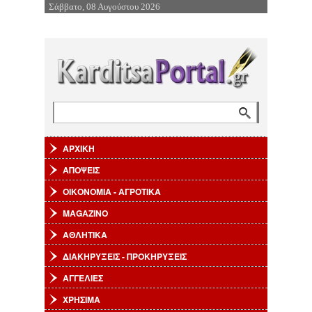
Σάββατο, 08 Αυγούστου 2026
Επιστροφή στην Πλοήγηση
Αναζήτηση
Φόρμα αναζήτησης
ΑΡΧΙΚΗ
ΑΠΟΨΕΙΣ
ΟΙΚΟΝΟΜΙΑ - ΑΓΡΟΤΙΚΑ
MAGAZINO
ΑΘΛΗΤΙΚΑ
ΔΙΑΚΗΡΥΞΕΙΣ - ΠΡΟΚΗΡΥΞΕΙΣ
ΑΓΓΕΛΙΕΣ
ΧΡΗΣΙΜΑ