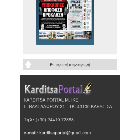
Επιστροφή στην κορυφή
KARDITSA PORTAL Μ. ΙΚΕ
Γ. ΒΑΛΤΑΔΩΡΟΥ 31 - ΤΚ: 43100 ΚΑΡΔΙΤΣΑ
Τηλ:
(+30) 24410 72888
e-mail:
karditsaportal@gmail.com