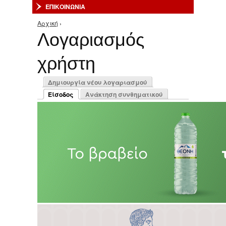
ΕΠΙΚΟΙΝΩΝΙΑ
Αρχική
›
Είστε εδώ
Λογαριασμός
χρήστη
Πρωτεύουσες καρτέλες
Δημιουργία νέου λογαριασμού
Είσοδος
Ανάκτηση συνθηματικού
(ενεργή καρτέλα)