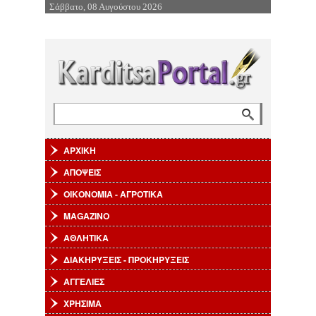
Σάββατο, 08 Αυγούστου 2026
Επιστροφή στην Πλοήγηση
Αναζήτηση
Φόρμα αναζήτησης
ΑΡΧΙΚΗ
ΑΠΟΨΕΙΣ
ΟΙΚΟΝΟΜΙΑ - ΑΓΡΟΤΙΚΑ
MAGAZINO
ΑΘΛΗΤΙΚΑ
ΔΙΑΚΗΡΥΞΕΙΣ - ΠΡΟΚΗΡΥΞΕΙΣ
ΑΓΓΕΛΙΕΣ
ΧΡΗΣΙΜΑ