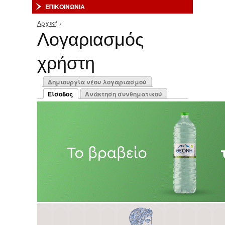
ΕΠΙΚΟΙΝΩΝΙΑ
Αρχική
›
Είστε εδώ
Λογαριασμός
χρήστη
Πρωτεύουσες καρτέλες
Δημιουργία νέου λογαριασμού
Είσοδος
Ανάκτηση συνθηματικού
(ενεργή καρτέλα)