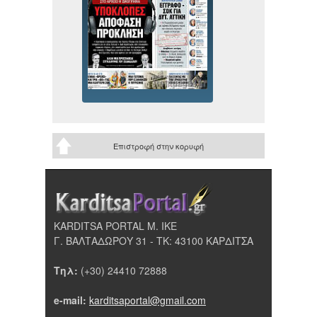
Επιστροφή στην κορυφή
KARDITSA PORTAL Μ. ΙΚΕ
Γ. ΒΑΛΤΑΔΩΡΟΥ 31 - ΤΚ: 43100 ΚΑΡΔΙΤΣΑ
Τηλ:
(+30) 24410 72888
e-mail:
karditsaportal@gmail.com