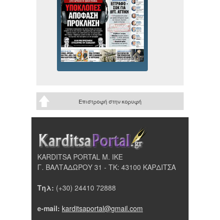
Επιστροφή στην κορυφή
KARDITSA PORTAL Μ. ΙΚΕ
Γ. ΒΑΛΤΑΔΩΡΟΥ 31 - ΤΚ: 43100 ΚΑΡΔΙΤΣΑ
Τηλ:
(+30) 24410 72888
e-mail:
karditsaportal@gmail.com