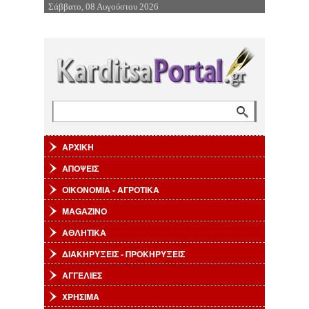
Σάββατο, 08 Αυγούστου 2026
Επιστροφή στην Πλοήγηση
Αναζήτηση
Φόρμα αναζήτησης
ΑΡΧΙΚΗ
ΑΠΟΨΕΙΣ
ΟΙΚΟΝΟΜΙΑ - ΑΓΡΟΤΙΚΑ
MAGAZINO
ΑΘΛΗΤΙΚΑ
ΔΙΑΚΗΡΥΞΕΙΣ - ΠΡΟΚΗΡΥΞΕΙΣ
ΑΓΓΕΛΙΕΣ
ΧΡΗΣΙΜΑ