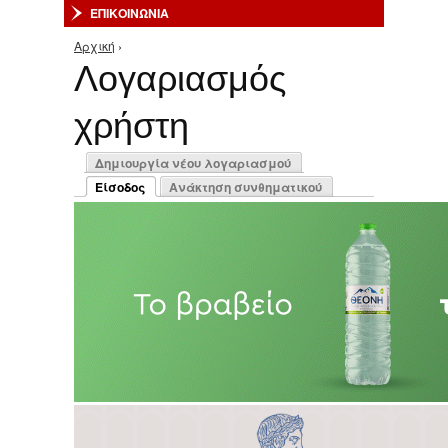
ΕΠΙΚΟΙΝΩΝΙΑ
Αρχική
›
Είστε εδώ
Λογαριασμός
χρήστη
Πρωτεύουσες καρτέλες
Δημιουργία νέου λογαριασμού
Είσοδος
Ανάκτηση συνθηματικού
(ενεργή καρτέλα)