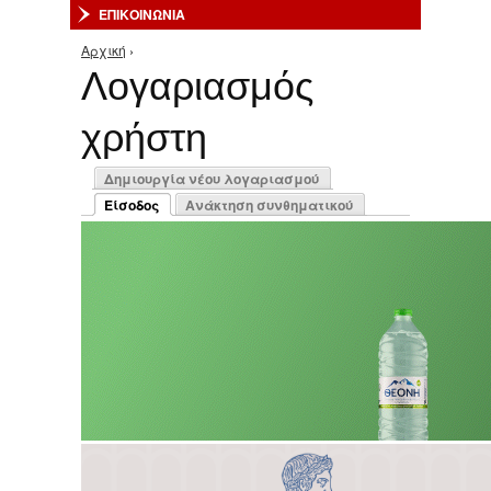
ΕΠΙΚΟΙΝΩΝΙΑ
Αρχική
›
Είστε εδώ
Λογαριασμός
χρήστη
Πρωτεύουσες καρτέλες
Δημιουργία νέου λογαριασμού
Είσοδος
Ανάκτηση συνθηματικού
(ενεργή καρτέλα)