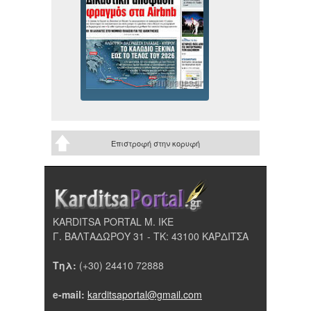
Επιστροφή στην κορυφή
KARDITSA PORTAL Μ. ΙΚΕ
Γ. ΒΑΛΤΑΔΩΡΟΥ 31 - ΤΚ: 43100 ΚΑΡΔΙΤΣΑ
Τηλ:
(+30) 24410 72888
e-mail:
karditsaportal@gmail.com