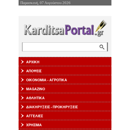
Παρασκευή, 07 Αυγούστου 2026
Επιστροφή στην Πλοήγηση
Αναζήτηση
Φόρμα αναζήτησης
ΑΡΧΙΚΗ
ΑΠΟΨΕΙΣ
ΟΙΚΟΝΟΜΙΑ - ΑΓΡΟΤΙΚΑ
MAGAZINO
ΑΘΛΗΤΙΚΑ
ΔΙΑΚΗΡΥΞΕΙΣ - ΠΡΟΚΗΡΥΞΕΙΣ
ΑΓΓΕΛΙΕΣ
ΧΡΗΣΙΜΑ