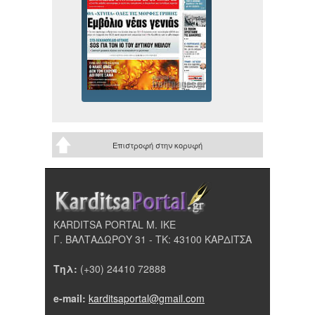
Επιστροφή στην κορυφή
KARDITSA PORTAL Μ. ΙΚΕ
Γ. ΒΑΛΤΑΔΩΡΟΥ 31 - ΤΚ: 43100 ΚΑΡΔΙΤΣΑ
Τηλ:
(+30) 24410 72888
e-mail:
karditsaportal@gmail.com