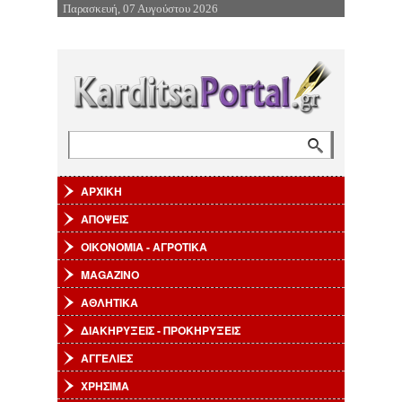
Παρασκευή, 07 Αυγούστου 2026
Επιστροφή στην Πλοήγηση
Αναζήτηση
Φόρμα αναζήτησης
ΑΡΧΙΚΗ
ΑΠΟΨΕΙΣ
ΟΙΚΟΝΟΜΙΑ - ΑΓΡΟΤΙΚΑ
MAGAZINO
ΑΘΛΗΤΙΚΑ
ΔΙΑΚΗΡΥΞΕΙΣ - ΠΡΟΚΗΡΥΞΕΙΣ
ΑΓΓΕΛΙΕΣ
ΧΡΗΣΙΜΑ