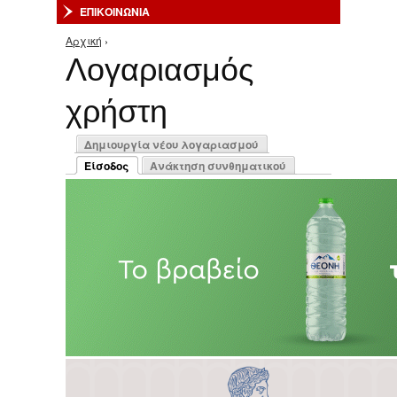
ΕΠΙΚΟΙΝΩΝΙΑ
Αρχική
›
Είστε εδώ
Λογαριασμός
χρήστη
Πρωτεύουσες καρτέλες
Δημιουργία νέου λογαριασμού
Είσοδος
Ανάκτηση συνθηματικού
(ενεργή καρτέλα)