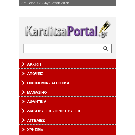
Σάββατο, 08 Αυγούστου 2026
Επιστροφή στην Πλοήγηση
Αναζήτηση
Φόρμα αναζήτησης
ΑΡΧΙΚΗ
ΑΠΟΨΕΙΣ
ΟΙΚΟΝΟΜΙΑ - ΑΓΡΟΤΙΚΑ
MAGAZINO
ΑΘΛΗΤΙΚΑ
ΔΙΑΚΗΡΥΞΕΙΣ - ΠΡΟΚΗΡΥΞΕΙΣ
ΑΓΓΕΛΙΕΣ
ΧΡΗΣΙΜΑ