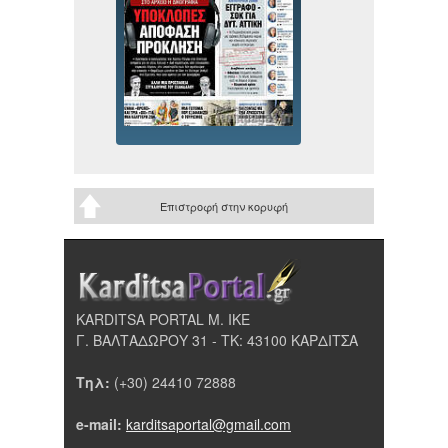
Επιστροφή στην κορυφή
KARDITSA PORTAL Μ. ΙΚΕ
Γ. ΒΑΛΤΑΔΩΡΟΥ 31 - ΤΚ: 43100 ΚΑΡΔΙΤΣΑ
Τηλ:
(+30) 24410 72888
e-mail:
karditsaportal@gmail.com