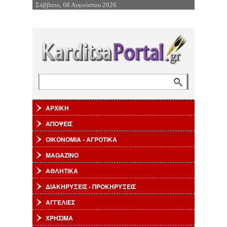
Σάββατο, 08 Αυγούστου 2026
Επιστροφή στην Πλοήγηση
Αναζήτηση
Φόρμα αναζήτησης
ΑΡΧΙΚΗ
ΑΠΟΨΕΙΣ
ΟΙΚΟΝΟΜΙΑ - ΑΓΡΟΤΙΚΑ
MAGAZINO
ΑΘΛΗΤΙΚΑ
ΔΙΑΚΗΡΥΞΕΙΣ - ΠΡΟΚΗΡΥΞΕΙΣ
ΑΓΓΕΛΙΕΣ
ΧΡΗΣΙΜΑ