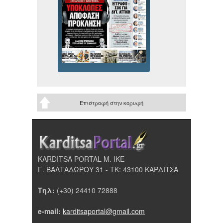
Επιστροφή στην κορυφή
KARDITSA PORTAL Μ. ΙΚΕ
Γ. ΒΑΛΤΑΔΩΡΟΥ 31 - ΤΚ: 43100 ΚΑΡΔΙΤΣΑ
Τηλ:
(+30) 24410 72888
e-mail:
karditsaportal@gmail.com