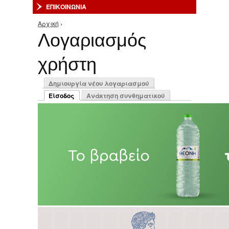
ΕΠΙΚΟΙΝΩΝΙΑ
Αρχική
›
Είστε εδώ
Λογαριασμός
χρήστη
Πρωτεύουσες καρτέλες
Δημιουργία νέου λογαριασμού
Είσοδος
Ανάκτηση συνθηματικού
(ενεργή καρτέλα)