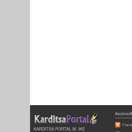
Ακολουθ
Γίνετ
KARDITSA PORTAL Μ. ΙΚΕ