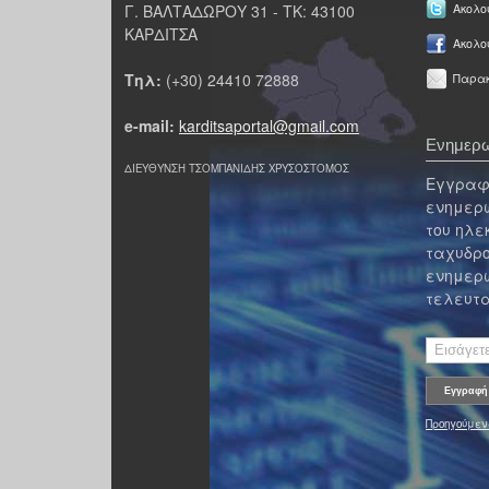
Γ. ΒΑΛΤΑΔΩΡΟΥ 31 - ΤΚ: 43100
Ακολου
ΚΑΡΔΙΤΣΑ
Ακολο
Τηλ:
(+30) 24410 72888
Παρακ
e-mail:
karditsaportal@gmail.com
Ενημερω
ΔΙΕΥΘΥΝΣΗ ΤΣΟΜΠΑΝΙΔΗΣ ΧΡΥΣΟΣΤΟΜΟΣ
Εγγραφε
ενημερω
του ηλε
ταχυδρο
ενημερω
τελευτα
Προηγούμεν