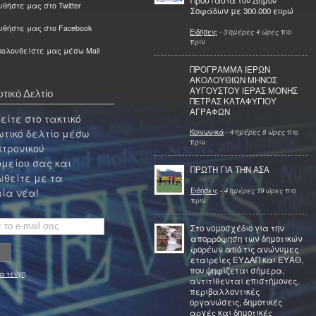
Προστασία του Δήμου
θήστε μας στο Twitter
Σοφάδων με 300.000 ευρώ
υθήστε μας στο Facebook
Ειδήσεις
-
3 ημέρες 4 ώρες
πιο
πριν
ολουθείστε μας μέσω Mail
ΠΡΟΓΡΑΜΜΑ ΙΕΡΩΝ
ΑΚΟΛΟΥΘΙΩΝ ΜΗΝΟΣ
ΑΥΓΟΥΣΤΟΥ ΙΕΡΑΣ ΜΟΝΗΣ
τικό Δελτίο
ΠΕΤΡΑΣ ΚΑΤΑΦΥΓΙΟΥ
ΑΓΡΑΦΩΝ
ίτε στο τακτικό
τικό δελτίο μέσω
Κοινωνικά
-
4 ημέρες 8 ώρες
πιο
πριν
κτρονικού
μείου σας και
ΠΡΩΤΗ ΓΙΑ ΤΗΝ ΑΣΑ
θείτε με τα
Ειδήσεις
-
4 ημέρες 19 ώρες
πιο
ία νέα!
πριν
Στο νομοσχέδιο για την
απορρόφηση των δημοτικών
φορέων από τις ανώνυμες
εταιρείες ΕΥΔΑΠ και ΕΥΑΘ,
που ψηφίζεται σήμερα,
α τεύχη
αντιτίθενται επιστήμονες,
περιβαλλοντικές
οργανώσεις, δημοτικές
αρχές και δημοτικές