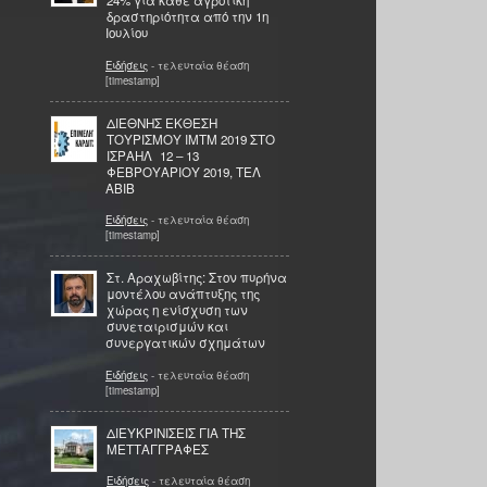
24% για κάθε αγροτική
δραστηριότητα από την 1η
Ιουλίου
Ειδήσεις
- τελευταία θέαση
[timestamp]
ΔΙΕΘΝΗΣ ΕΚΘΕΣΗ
ΤΟΥΡΙΣΜΟΥ IMTM 2019 ΣΤΟ
ΙΣΡΑΗΛ 12 – 13
ΦΕΒΡΟΥΑΡΙΟΥ 2019, ΤΕΛ
ΑΒΙΒ
Ειδήσεις
- τελευταία θέαση
[timestamp]
Στ. Αραχωβίτης: Στον πυρήνα
μοντέλου ανάπτυξης της
χώρας η ενίσχυση των
συνεταιρισμών και
συνεργατικών σχημάτων
Ειδήσεις
- τελευταία θέαση
[timestamp]
ΔΙΕΥΚΡΙΝΙΣΕΙΣ ΓΙΑ ΤΗΣ
ΜΕΤΤΑΓΓΡΑΦΕΣ
Ειδήσεις
- τελευταία θέαση