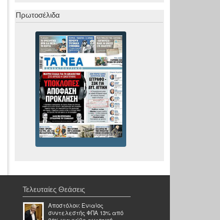
Πρωτοσέλιδα
Τελευταίες Θεάσεις
Αποστόλου: Ενιαίος
συντελεστής ΦΠΑ 13% από