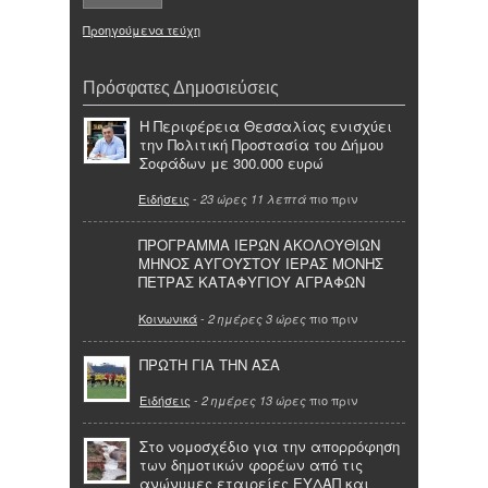
Προηγούμενα τεύχη
Πρόσφατες Δημοσιεύσεις
Η Περιφέρεια Θεσσαλίας ενισχύει
την Πολιτική Προστασία του Δήμου
Σοφάδων με 300.000 ευρώ
Ειδήσεις
-
πιο πριν
23 ώρες 11 λεπτά
ΠΡΟΓΡΑΜΜΑ ΙΕΡΩΝ ΑΚΟΛΟΥΘΙΩΝ
ΜΗΝΟΣ ΑΥΓΟΥΣΤΟΥ ΙΕΡΑΣ ΜΟΝΗΣ
ΠΕΤΡΑΣ ΚΑΤΑΦΥΓΙΟΥ ΑΓΡΑΦΩΝ
Κοινωνικά
-
πιο πριν
2 ημέρες 3 ώρες
ΠΡΩΤΗ ΓΙΑ ΤΗΝ ΑΣΑ
Ειδήσεις
-
πιο πριν
2 ημέρες 13 ώρες
Στο νομοσχέδιο για την απορρόφηση
των δημοτικών φορέων από τις
ανώνυμες εταιρείες ΕΥΔΑΠ και