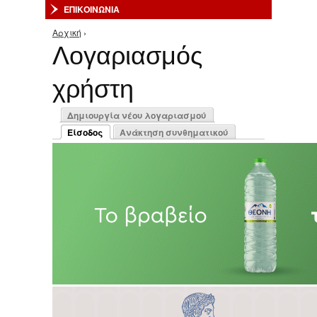
ΕΠΙΚΟΙΝΩΝΙΑ
Αρχική
›
Είστε εδώ
Λογαριασμός
χρήστη
Πρωτεύουσες καρτέλες
Δημιουργία νέου λογαριασμού
Είσοδος
Ανάκτηση συνθηματικού
(ενεργή καρτέλα)