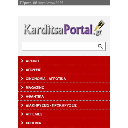
Πέμπτη, 06 Αυγούστου 2026
Επιστροφή στην Πλοήγηση
Αναζήτηση
Φόρμα αναζήτησης
ΑΡΧΙΚΗ
ΑΠΟΨΕΙΣ
ΟΙΚΟΝΟΜΙΑ - ΑΓΡΟΤΙΚΑ
MAGAZINO
ΑΘΛΗΤΙΚΑ
ΔΙΑΚΗΡΥΞΕΙΣ - ΠΡΟΚΗΡΥΞΕΙΣ
ΑΓΓΕΛΙΕΣ
ΧΡΗΣΙΜΑ