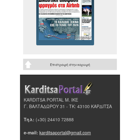
Επιστροφή στην κορυφή
KARDITSA PORTAL Μ. ΙΚΕ
Γ. ΒΑΛΤΑΔΩΡΟΥ 31 - ΤΚ: 43100 ΚΑΡΔΙΤΣΑ
Τηλ:
(+30) 24410 72888
e-mail:
karditsaportal@gmail.com