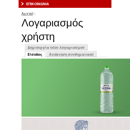
ΕΠΙΚΟΙΝΩΝΙΑ
Αρχική
›
Είστε εδώ
Λογαριασμός
χρήστη
Πρωτεύουσες καρτέλες
Δημιουργία νέου λογαριασμού
Είσοδος
Ανάκτηση συνθηματικού
(ενεργή καρτέλα)