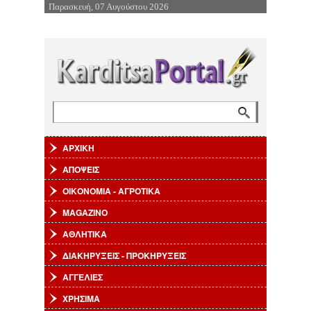
Παρασκευή, 07 Αυγούστου 2026
Επιστροφή στην Πλοήγηση
Αναζήτηση
Φόρμα αναζήτησης
ΑΡΧΙΚΗ
ΑΠΟΨΕΙΣ
ΟΙΚΟΝΟΜΙΑ - ΑΓΡΟΤΙΚΑ
MAGAZINO
ΑΘΛΗΤΙΚΑ
ΔΙΑΚΗΡΥΞΕΙΣ - ΠΡΟΚΗΡΥΞΕΙΣ
ΑΓΓΕΛΙΕΣ
ΧΡΗΣΙΜΑ