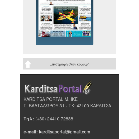
Επιστροφή στην κορυφή
KARDITSA PORTAL Μ. ΙΚΕ
Γ. ΒΑΛΤΑΔΩΡΟΥ 31 - ΤΚ: 43100 ΚΑΡΔΙΤΣΑ
Τηλ:
(+30) 24410 72888
e-mail:
karditsaportal@gmail.com