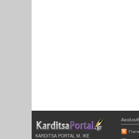
Ακολουθ
Γίνετ
KARDITSA PORTAL Μ. ΙΚΕ