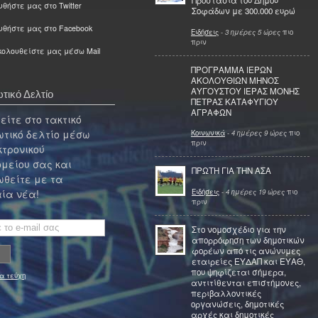
Προστασία του Δήμου
θήστε μας στο Twitter
Σοφάδων με 300.000 ευρώ
υθήστε μας στο Facebook
Ειδήσεις
-
3 ημέρες 5 ώρες
πιο
πριν
ολουθείστε μας μέσω Mail
ΠΡΟΓΡΑΜΜΑ ΙΕΡΩΝ
ΑΚΟΛΟΥΘΙΩΝ ΜΗΝΟΣ
ΑΥΓΟΥΣΤΟΥ ΙΕΡΑΣ ΜΟΝΗΣ
τικό Δελτίο
ΠΕΤΡΑΣ ΚΑΤΑΦΥΓΙΟΥ
ΑΓΡΑΦΩΝ
ίτε στο τακτικό
τικό δελτίο μέσω
Κοινωνικά
-
4 ημέρες 9 ώρες
πιο
πριν
κτρονικού
μείου σας και
ΠΡΩΤΗ ΓΙΑ ΤΗΝ ΑΣΑ
θείτε με τα
Ειδήσεις
-
4 ημέρες 19 ώρες
πιο
ία νέα!
πριν
Στο νομοσχέδιο για την
απορρόφηση των δημοτικών
φορέων από τις ανώνυμες
εταιρείες ΕΥΔΑΠ και ΕΥΑΘ,
που ψηφίζεται σήμερα,
α τεύχη
αντιτίθενται επιστήμονες,
περιβαλλοντικές
οργανώσεις, δημοτικές
αρχές και δημοτικές