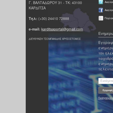
Γ. ΒΑΛΤΑΔΩΡΟΥ 31 - ΤΚ: 43100
Ακολου
ΚΑΡΔΙΤΣΑ
Ακολο
Τηλ:
(+30) 24410 72888
Παρακ
e-mail:
karditsaportal@gmail.com
Ενημερω
ΔΙΕΥΘΥΝΣΗ ΤΣΟΜΠΑΝΙΔΗΣ ΧΡΥΣΟΣΤΟΜΟΣ
Εγγραφε
ενημερω
του ηλε
ταχυδρο
ενημερω
τελευτα
Προηγούμεν