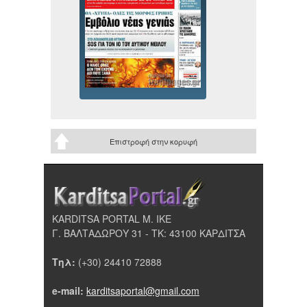
Επιστροφή στην κορυφή
KARDITSA PORTAL Μ. ΙΚΕ
Γ. ΒΑΛΤΑΔΩΡΟΥ 31 - ΤΚ: 43100 ΚΑΡΔΙΤΣΑ
Τηλ:
(+30) 24410 72888
e-mail:
karditsaportal@gmail.com