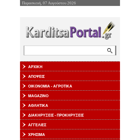
Παρασκευή, 07 Αυγούστου 2026
Επιστροφή στην Πλοήγηση
Αναζήτηση
Φόρμα αναζήτησης
ΑΡΧΙΚΗ
ΑΠΟΨΕΙΣ
ΟΙΚΟΝΟΜΙΑ - ΑΓΡΟΤΙΚΑ
MAGAZINO
ΑΘΛΗΤΙΚΑ
ΔΙΑΚΗΡΥΞΕΙΣ - ΠΡΟΚΗΡΥΞΕΙΣ
ΑΓΓΕΛΙΕΣ
ΧΡΗΣΙΜΑ