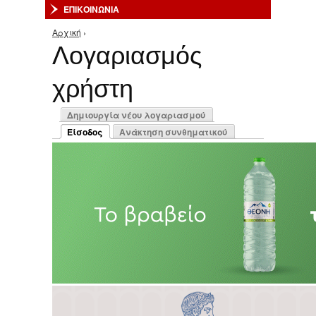
ΕΠΙΚΟΙΝΩΝΙΑ
Αρχική
›
Είστε εδώ
Λογαριασμός
χρήστη
Πρωτεύουσες καρτέλες
Δημιουργία νέου λογαριασμού
Είσοδος
Ανάκτηση συνθηματικού
(ενεργή καρτέλα)