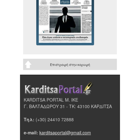
Επιστροφή στην κορυφή
KARDITSA PORTAL Μ. ΙΚΕ
Γ. ΒΑΛΤΑΔΩΡΟΥ 31 - ΤΚ: 43100 ΚΑΡΔΙΤΣΑ
Τηλ:
(+30) 24410 72888
e-mail:
karditsaportal@gmail.com