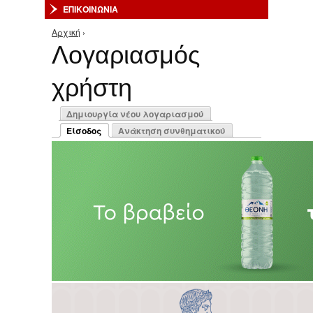
ΕΠΙΚΟΙΝΩΝΙΑ
Αρχική
›
Είστε εδώ
Λογαριασμός
χρήστη
Πρωτεύουσες καρτέλες
Δημιουργία νέου λογαριασμού
Είσοδος
Ανάκτηση συνθηματικού
(ενεργή καρτέλα)