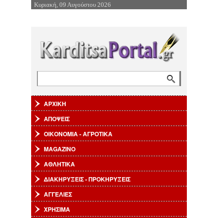
Κυριακή, 09 Αυγούστου 2026
Επιστροφή στην Πλοήγηση
Αναζήτηση
Φόρμα αναζήτησης
ΑΡΧΙΚΗ
ΑΠΟΨΕΙΣ
ΟΙΚΟΝΟΜΙΑ - ΑΓΡΟΤΙΚΑ
MAGAZINO
ΑΘΛΗΤΙΚΑ
ΔΙΑΚΗΡΥΞΕΙΣ - ΠΡΟΚΗΡΥΞΕΙΣ
ΑΓΓΕΛΙΕΣ
ΧΡΗΣΙΜΑ