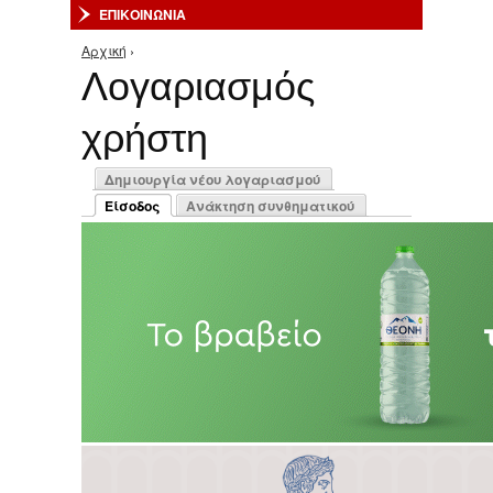
ΕΠΙΚΟΙΝΩΝΙΑ
Αρχική
›
Είστε εδώ
Λογαριασμός
χρήστη
Πρωτεύουσες καρτέλες
Δημιουργία νέου λογαριασμού
Είσοδος
Ανάκτηση συνθηματικού
(ενεργή καρτέλα)