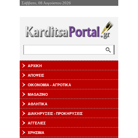
Σάββατο, 08 Αυγούστου 2026
Επιστροφή στην Πλοήγηση
Αναζήτηση
Φόρμα αναζήτησης
ΑΡΧΙΚΗ
ΑΠΟΨΕΙΣ
ΟΙΚΟΝΟΜΙΑ - ΑΓΡΟΤΙΚΑ
MAGAZINO
ΑΘΛΗΤΙΚΑ
ΔΙΑΚΗΡΥΞΕΙΣ - ΠΡΟΚΗΡΥΞΕΙΣ
ΑΓΓΕΛΙΕΣ
ΧΡΗΣΙΜΑ