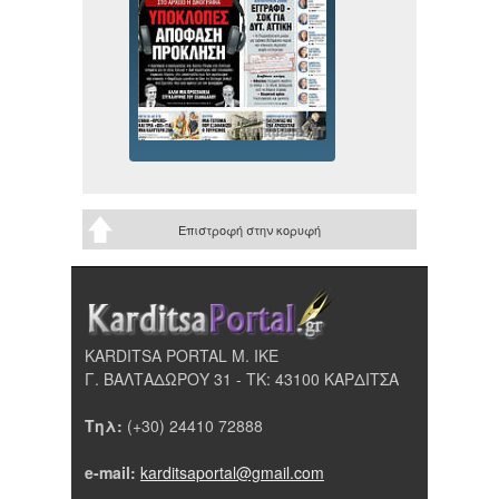
Επιστροφή στην κορυφή
KARDITSA PORTAL Μ. ΙΚΕ
Γ. ΒΑΛΤΑΔΩΡΟΥ 31 - ΤΚ: 43100 ΚΑΡΔΙΤΣΑ
Τηλ:
(+30) 24410 72888
e-mail:
karditsaportal@gmail.com