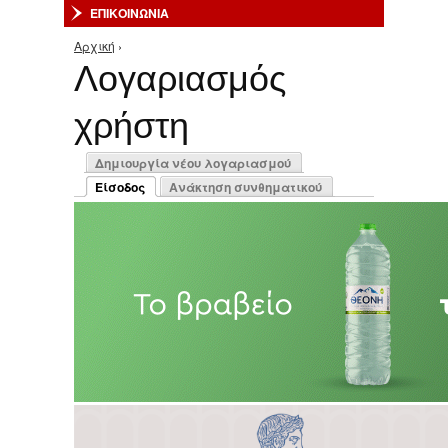
ΕΠΙΚΟΙΝΩΝΙΑ
Αρχική
›
Είστε εδώ
Λογαριασμός
χρήστη
Πρωτεύουσες καρτέλες
Δημιουργία νέου λογαριασμού
Είσοδος
Ανάκτηση συνθηματικού
(ενεργή καρτέλα)