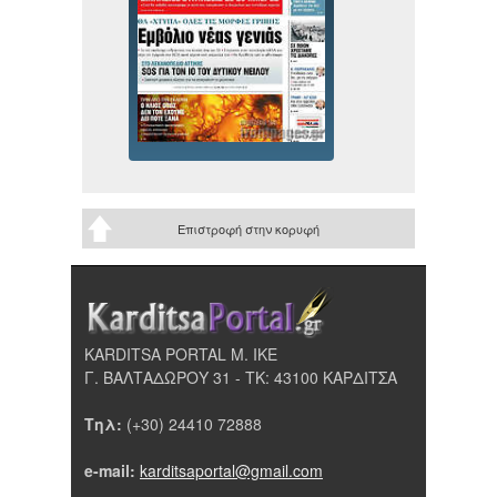
Επιστροφή στην κορυφή
KARDITSA PORTAL Μ. ΙΚΕ
Γ. ΒΑΛΤΑΔΩΡΟΥ 31 - ΤΚ: 43100 ΚΑΡΔΙΤΣΑ
Τηλ:
(+30) 24410 72888
e-mail:
karditsaportal@gmail.com