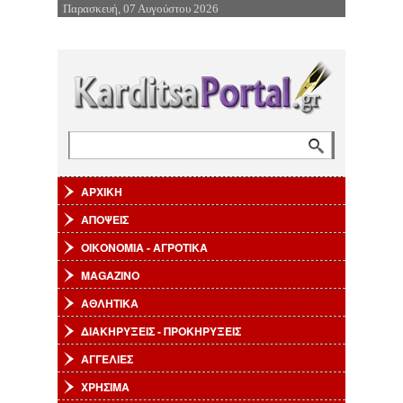
Παρασκευή, 07 Αυγούστου 2026
Επιστροφή στην Πλοήγηση
Αναζήτηση
Φόρμα αναζήτησης
ΑΡΧΙΚΗ
ΑΠΟΨΕΙΣ
ΟΙΚΟΝΟΜΙΑ - ΑΓΡΟΤΙΚΑ
MAGAZINO
ΑΘΛΗΤΙΚΑ
ΔΙΑΚΗΡΥΞΕΙΣ - ΠΡΟΚΗΡΥΞΕΙΣ
ΑΓΓΕΛΙΕΣ
ΧΡΗΣΙΜΑ