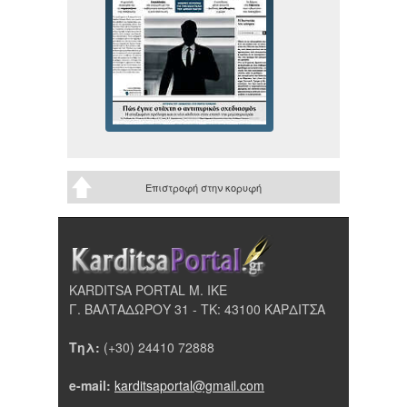
Επιστροφή στην κορυφή
KARDITSA PORTAL Μ. ΙΚΕ
Γ. ΒΑΛΤΑΔΩΡΟΥ 31 - ΤΚ: 43100 ΚΑΡΔΙΤΣΑ
Τηλ:
(+30) 24410 72888
e-mail:
karditsaportal@gmail.com