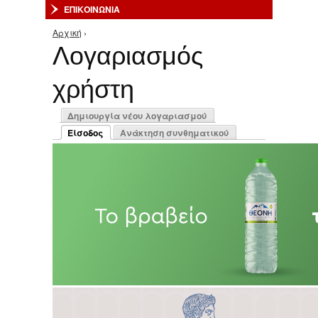
ΕΠΙΚΟΙΝΩΝΙΑ
Αρχική
›
Είστε εδώ
Λογαριασμός
χρήστη
Πρωτεύουσες καρτέλες
Δημιουργία νέου λογαριασμού
Είσοδος
Ανάκτηση συνθηματικού
(ενεργή καρτέλα)