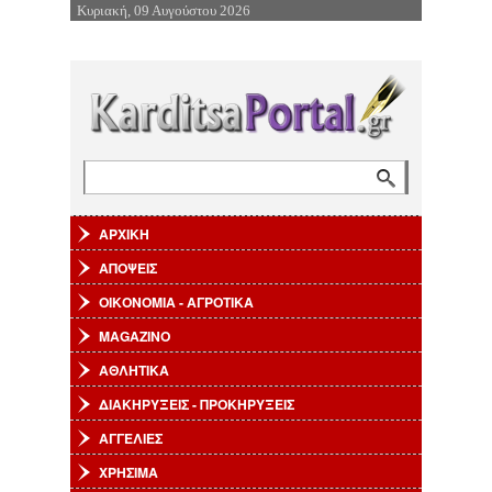
Κυριακή, 09 Αυγούστου 2026
Επιστροφή στην Πλοήγηση
Αναζήτηση
Φόρμα αναζήτησης
ΑΡΧΙΚΗ
ΑΠΟΨΕΙΣ
ΟΙΚΟΝΟΜΙΑ - ΑΓΡΟΤΙΚΑ
MAGAZINO
ΑΘΛΗΤΙΚΑ
ΔΙΑΚΗΡΥΞΕΙΣ - ΠΡΟΚΗΡΥΞΕΙΣ
ΑΓΓΕΛΙΕΣ
ΧΡΗΣΙΜΑ