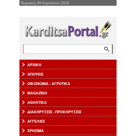
Κυριακή, 09 Αυγούστου 2026
Επιστροφή στην Πλοήγηση
Αναζήτηση
Φόρμα αναζήτησης
ΑΡΧΙΚΗ
ΑΠΟΨΕΙΣ
ΟΙΚΟΝΟΜΙΑ - ΑΓΡΟΤΙΚΑ
MAGAZINO
ΑΘΛΗΤΙΚΑ
ΔΙΑΚΗΡΥΞΕΙΣ - ΠΡΟΚΗΡΥΞΕΙΣ
ΑΓΓΕΛΙΕΣ
ΧΡΗΣΙΜΑ