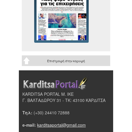
Επιστροφή στην κορυφή
KARDITSA PORTAL Μ. ΙΚΕ
Γ. ΒΑΛΤΑΔΩΡΟΥ 31 - ΤΚ: 43100 ΚΑΡΔΙΤΣΑ
Τηλ:
(+30) 24410 72888
e-mail:
karditsaportal@gmail.com