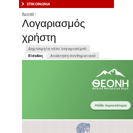
ΕΠΙΚΟΙΝΩΝΙΑ
Αρχική
›
Είστε εδώ
Λογαριασμός
χρήστη
Πρωτεύουσες καρτέλες
Δημιουργία νέου λογαριασμού
Είσοδος
Ανάκτηση συνθηματικού
(ενεργή καρτέλα)