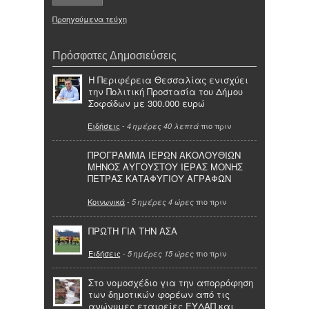
Προηγούμενα τεύχη
Πρόσφατες Δημοσιεύσεις
Η Περιφέρεια Θεσσαλίας ενισχύει
την Πολιτική Προστασία του Δήμου
Σοφάδων με 300.000 ευρώ
Ειδήσεις
-
πιο πριν
4 ημέρες 40 λεπτά
ΠΡΟΓΡΑΜΜΑ ΙΕΡΩΝ ΑΚΟΛΟΥΘΙΩΝ
ΜΗΝΟΣ ΑΥΓΟΥΣΤΟΥ ΙΕΡΑΣ ΜΟΝΗΣ
ΠΕΤΡΑΣ ΚΑΤΑΦΥΓΙΟΥ ΑΓΡΑΦΩΝ
Κοινωνικά
-
πιο πριν
5 ημέρες 4 ώρες
ΠΡΩΤΗ ΓΙΑ ΤΗΝ ΑΣΑ
Ειδήσεις
-
πιο πριν
5 ημέρες 15 ώρες
Στο νομοσχέδιο για την απορρόφηση
των δημοτικών φορέων από τις
ανώνυμες εταιρείες ΕΥΔΑΠ και